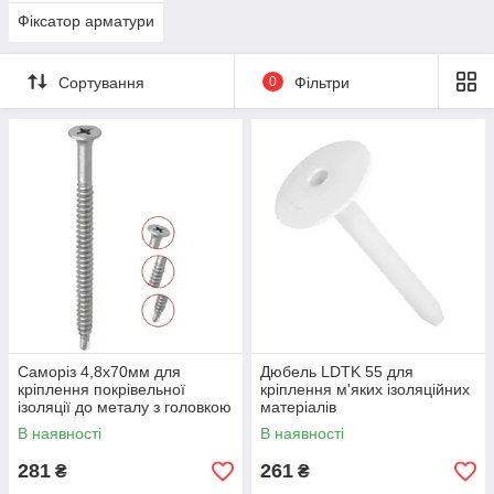
Фіксатор арматури
Сортування
0
Фільтри
Саморіз 4,8x70мм для
Дюбель LDTK 55 для
кріплення покрівельної
кріплення м'яких ізоляційних
ізоляції до металу з головкою
матеріалів
під PH-2, сверління до 2мм
В наявності
В наявності
281
261
₴
₴