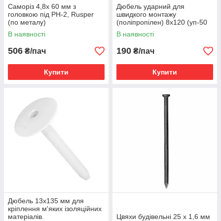
Саморіз 4,8x 60 мм з
Дюбель ударний для
головкою під PH-2, Rusper
швидкого монтажу
(по металу)
(поліпропілен) 8х120 (уп-50
шт.)
В наявності
В наявності
506
190
₴/пач
₴/пач
Купити
Купити
Дюбель 13х135 мм для
кріплення м'яких ізоляційних
матеріалів.
Цвяхи будівельні 25 х 1,6 мм