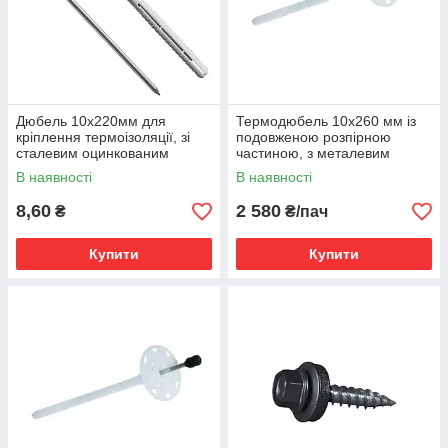
Дюбель 10х220мм для
Термодюбель 10х260 мм із
кріплення термоізоляції, зі
подовженою розпірною
сталевим оцинкованим
частиною, з металевим
гвоздиком, з термоголовкою,
оцинкованим цвяхом, з
В наявності
В наявності
з короткою
термоголовкою, TDL
8,60
2 580
₴
₴/пач
Купити
Купити