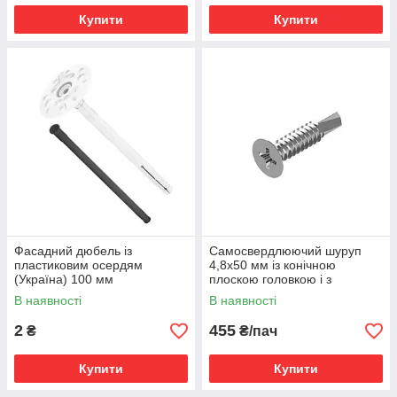
Купити
Купити
Фасадний дюбель із
Самосвердлюючий шуруп
пластиковим осердям
4,8x50 мм із конічною
(Україна) 100 мм
плоскою головкою і з
крильцями, PH-2, DIN 7504-P,
В наявності
В наявності
250 шт./уп
2
455
₴
₴/пач
Купити
Купити