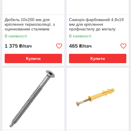
Дюбель 10х200 мм для
Саморіз фарбований 4,8x19
кріплення термоізоляції, з
мм для кріплення
оцинкованим сталевим
профнастилу до металу
цвяхом, з термоголовкою, з
оцинкований, із шайбою
В наявності
В наявності
довжиною
EPDM, оцинк.RAL7016
1 375
465
₴/пач
₴/пач
Купити
Купити