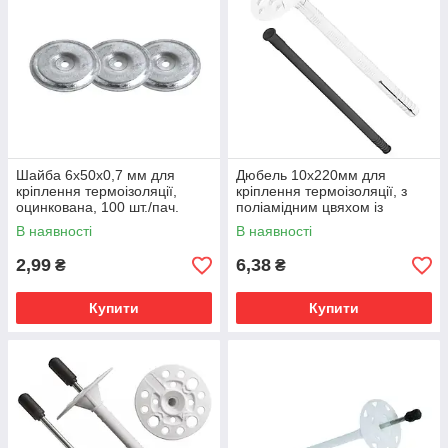
Шайба 6х50х0,7 мм для
Дюбель 10х220мм для
кріплення термоізоляції,
кріплення термоізоляції, з
оцинкована, 100 шт./пач.
поліамідним цвяхом із
довгою розпірною зоною, 250
В наявності
В наявності
шт./пач.
2,99
6,38
₴
₴
Купити
Купити