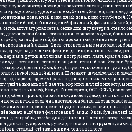
литель, утеплитель, утеплитель в баллонах, жидкий утепли
, звукоизолятор, доски для заметок, спешл, твин, теплый 
 стиродур, экструдер, истплекс, белтеп, билтеп, шиповид
монтажная пена, клей пена, клей-пена, пена с трубочкой, 
влагостойкий осб, осб плита, клей фасадный, фасадный клей
 сетка, штукатурная сетка, сетка для штукатурки, стекло се
, двутавровая балка, стояка для каркасного дома, балка д
стрейч, вата с фольгой, фольгированный утеплитель, утепли
фольгированный, акция, Киев, строительные материалы, бри
ки, средства для дезинфекции, дезинфикаторы, маски, респ
, держаки, ручки для лопат, инструмент, лаки, краски, ми
одиоды, стеллажи, стилажи, ящики, теплый пол, Изоват, Урса
, саморізи, болти. гайки, брус, бітум, звукоізоляція, ухили
артиру, звукоізоляційні мати, Шуманет, шумоізолятор, звук
бар'єр, паробар'єр, мембрана, підпокрівельна мембрана, стир
 ущільнювальний палять, коронки для пінопласту, монтажн
она, профіль кнауф, Кнауф, Гіпсокартон, ОСБ, ОСБ 3, вологос
ні дюбелі, грибки, парасольки, дюбелі, фасадна сітка, сітка
лки перекриття, дерев'яна двотаврова балка, двотаврова бал
ки для мішків, скотч, скотч будівельний, стрейч, вата з ф
, відбивач, відбивач фольгований, акція, Київ, будівельні 
ель для грубки, засоби для дезінфекції, дезінфікатор, маск
 для снігу, держаки, ручки для лопат, інструмент, лаки, фар
одіоди, стелажі, стілажі, ящики, тепла підлога