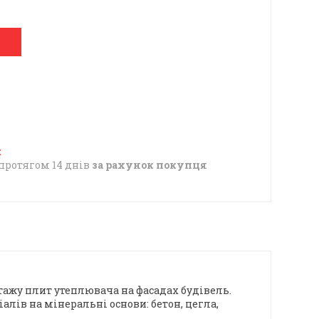
протягом 14 днів
за рахунок покупця
ажу плит утеплювача на фасадах будівель.
алів на мінеральні основи: бетон, цегла,