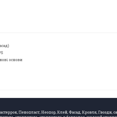
асад)
PS
кові основи
стеррок, Пенопласт, Неопор, Клей, Фасад, Кровля, Гвозди, са