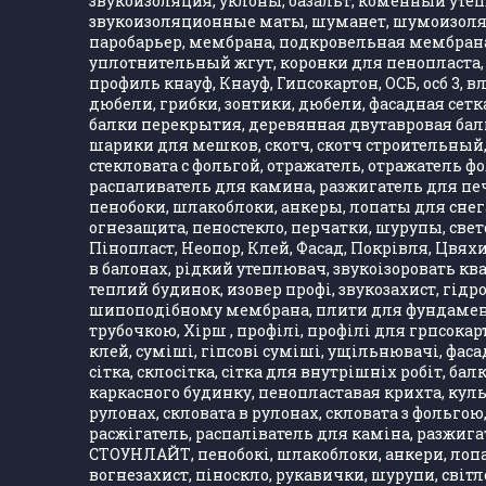
звукоизоляция, уклоны, базальт, коменный утеп
звукоизоляционные маты, шуманет, шумоизолятор
паробарьер, мембрана, подкровельная мембрана,
уплотнительный жгут, коронки для пенопласта, 
профиль кнауф, Кнауф, Гипсокартон, ОСБ, осб 3, 
дюбели, грибки, зонтики, дюбели, фасадная сетка,
балки перекрытия, деревянная двутавровая балка
шарики для мешков, скотч, скотч строительный, 
стекловата с фольгой, отражатель, отражатель 
распаливатель для камина, разжигатель для печ
пенобоки, шлакоблоки, анкеры, лопаты для снега
огнезащита, пеностекло, перчатки, шурупы, свет
Пінопласт, Неопор, Клей, Фасад, Покрівля, Цвяхи
в балонах, рідкий утеплювач, звукоізоровать кв
теплий будинок, изовер профі, звукозахист, гідро
шипоподібному мембрана, плити для фундаменту,
трубочкою, Хірш , профілі, профілі для грпсокарт
клей, суміші, гіпсові суміші, ущільнювачі, фасад
сітка, склосітка, сітка для внутрішніх робіт, ба
каркасного будинку, пенопластавая крихта, куль
рулонах, скловата в рулонах, скловата з фольгою
расжігатель, распаліватель для каміна, разжигат
СТОУНЛАЙТ, пенобокі, шлакоблоки, анкери, лопати
вогнезахист, піноскло, рукавички, шурупи, світл