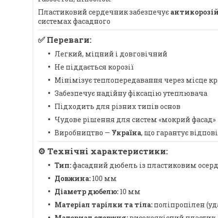
Пластиковий сердечник забезпечує
антикорозі
системах фасадного
✅
Переваги:
Легкий, міцний і довговічний
Не піддається корозії
Мінімізує теплопередавання через місце к
Забезпечує надійну фіксацію утеплювача
Підходить для різних типів основ
Чудове рішення для систем «мокрий фасад»
Виробництво —
Україна
, що гарантує відпов
⚙️
Технічні характеристики:
Тип:
фасадний дюбель із пластиковим осер
Довжина:
100 мм
Діаметр дюбелю:
10 мм
Матеріал тарілки та тіла:
поліпропілен (уд
Материал стержня:
високоякісний пластик