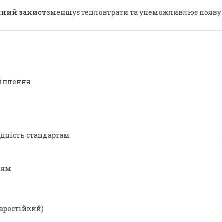
йний захист
зменшує тепловтрати та унеможливлює появу «
ріплення
ідність стандартам
дям
аростійкий)