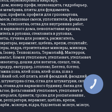
тель, звукоизоровать квартиру,
дом, изовер профи, звукозащита, гидробарьер,
ная мембрана, плиты для фундамента,
Хирш, профили, профили для грпсокартона,
, смеси, гипсовые смеси, уплотнители, фасадные
тка, стеклосетка, сетка для внутренних работ,
ля каркасного дома, пенопластавая крошка,
тель в рулонах, стекловата в рулонах,
кеты, лучина для розжига, расжигатель,
ираторы, керамзит, щебень, крепж, стоунлайт,
ксеры, ведра, строительные миксиры, миксира,
, Ізовер, Техноніколь, Термолайф, Мастеррок,
, базальт, Комен утеплювач, утеплювач, утеплювач
оизолятор, дошки для нотаток, спешл, твін,
одур, екструдер, істплекс, Белтеп, білтеп,
а піна, клей піна, клей-піна, піна з
тійкий осб, осб плита, клей фасадний, фасадний
, штукатурна сітка, сітка для штукатурки, скло
КНОПКА
ка, стояка для каркасного будинку, балка для
ЗВ'ЯЗКУ
ольгою, фольгований утеплювач, утеплювач в
матеріали, брикети, тріска для розпалювання ,
и, респіратори, керамзит, щебінь, крепж,
би , міксери, відра, будівельні міксує, міксує,