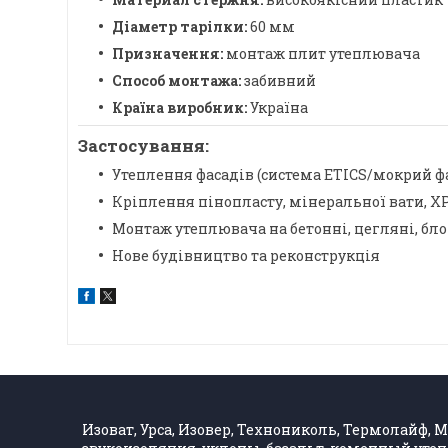
Діаметр тарілки:
60 мм
Призначення:
монтаж плит утеплювача
Способ монтажа:
забивний
Країна виробник:
Україна
Застосування:
Утеплення фасадів (система ETICS/мокрий ф
Кріплення пінопласту, мінеральної вати, X
Монтаж утеплювача на бетонні, цегляні, бло
Нове будівництво та реконструкція
Изоват, Урса, Изовер, Технониколь, Термолайф, Ма