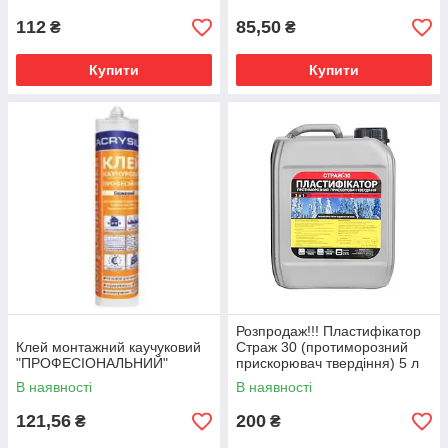
112
85,50
₴
₴
Купити
Купити
Розпродаж!!! Пластифікатор
Клей монтажний каучуковий
Страж 30 (протиморозний
"ПРОФЕСІОНАЛЬНИЙ"
прискорювач твердіння) 5 л
В наявності
В наявності
121,56
200
₴
₴