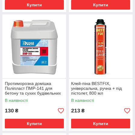
Купити
Купити
Протиморозна домішка
Клей-піна BESTFIX,
Поліпласт ПМР-141 для
універсальна, ручна + під
бетону та сухих будівельних
пістолет, 800 мл
сумішей (5 л)
В наявності
В наявності
130
213
₴
₴
Купити
Купити