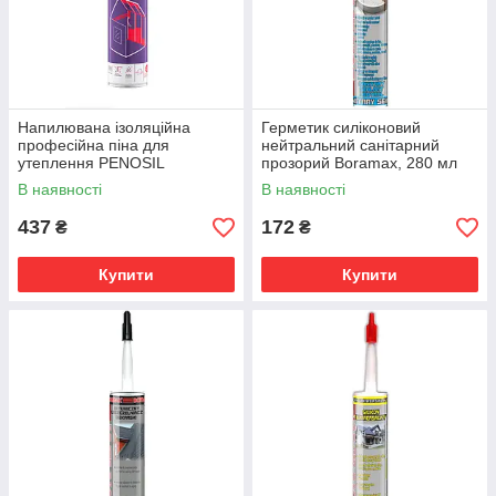
Напилювана ізоляційна
Герметик силіконовий
професійна піна для
нейтральний санітарний
утеплення PENOSIL
прозорий Boramax, 280 мл
SprayFoam 138 810ml
В наявності
В наявності
437
172
₴
₴
Купити
Купити