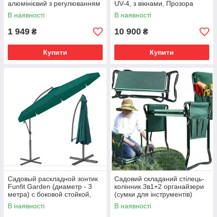
алюмінієвий з регулюванням
UV-4, з вікнами, Прозора
спинки, Срібний
В наявності
В наявності
1 949
10 900
₴
₴
Купити
Купити
Садовый раскладной зонтик
Садовий складаний стілець-
Funfit Garden (диаметр - 3
колінник 3в1+2 органайзери
метра) с боковой стойкой,
(сумки для інструментів)
Зеленая
В наявності
В наявності