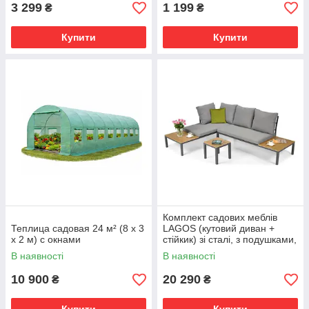
3 299
1 199
₴
₴
Купити
Купити
Комплект садових меблів
Теплица садовая 24 м² (8 х 3
LAGOS (кутовий диван +
х 2 м) с окнами
стійкик) зі сталі, з подушками,
Сірий
В наявності
В наявності
10 900
20 290
₴
₴