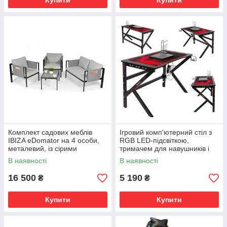
Купити
Купити
Комплект садових меблів
Ігровий комп'ютерний стіл з
IBIZA eDomator на 4 особи,
RGB LED-підсвіткою,
металевий, із сірими
тримачем для навушників і
подушками
чашки, Чорний
В наявності
В наявності
16 500
5 190
₴
₴
Купити
Купити