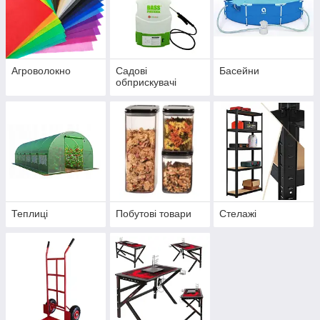
Агроволокно
Садові
Басейни
обприскувачі
Теплиці
Побутові товари
Стелажі