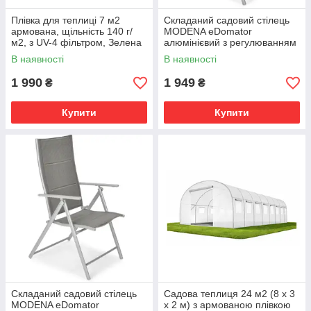
Плівка для теплиці 7 м2
Складаний садовий стілець
армована, щільність 140 г/
MODENA eDomator
м2, з UV-4 фільтром, Зелена
алюмінієвий з регулюванням
спинки, Чорний
В наявності
В наявності
1 990
1 949
₴
₴
Купити
Купити
Складаний садовий стілець
Садова теплиця 24 м2 (8 х 3
MODENA eDomator
х 2 м) з армованою плівкою