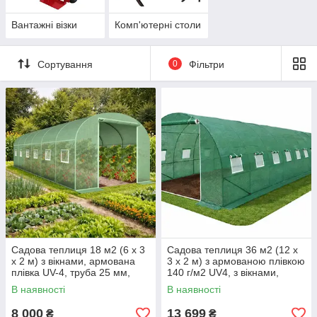
Вантажні візки
Комп'ютерні столи
Сортування
0
Фільтри
Садова теплиця 18 м2 (6 х 3
Садова теплиця 36 м2 (12 х
х 2 м) з вікнами, армована
3 х 2 м) з армованою плівкою
плівка UV-4, труба 25 мм,
140 г/м2 UV4, з вікнами,
Зелена
труба 25 мм, Зелена
В наявності
В наявності
8 000
13 699
₴
₴