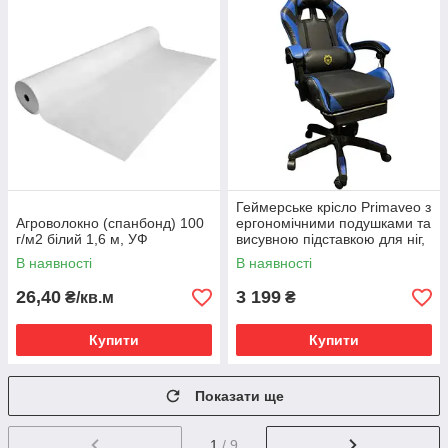
Геймерське крісло Primaveo з
Агроволокно (спанбонд) 100
ергономічними подушками та
г/м2 білий 1,6 м, УФ
висувною підставкою для ніг,
Чорний/Синій
В наявності
В наявності
26,40
3 199
₴/кв.м
₴
Купити
Купити
Показати ще
1
/ 9