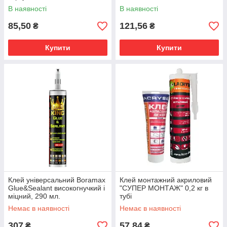
В наявності
В наявності
85,50
121,56
₴
₴
Купити
Купити
Клей універсальний Boramax
Клей монтажний акриловий
Glue&Sealant високогнучкий і
"СУПЕР МОНТАЖ" 0,2 кг в
міцний, 290 мл.
тубі
Немає в наявності
Немає в наявності
307
57,84
₴
₴