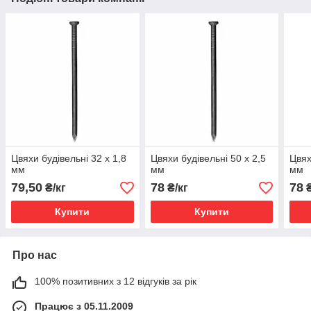
Цвяхи будівельні 32 х 1,8
Цвяхи будівельні 50 х 2,5
Цвях
мм
мм
мм
79,50
78
78
₴/кг
₴/кг
₴
Купити
Купити
Про нас
100% позитивних з 12 відгуків за рік
Працює з 05.11.2009