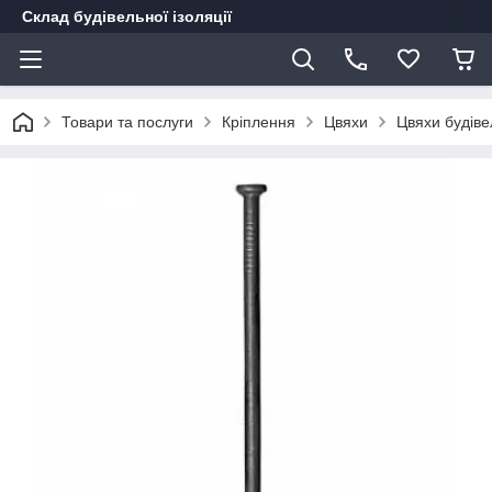
Склад будівельної ізоляції
Товари та послуги
Кріплення
Цвяхи
Цвяхи будіве