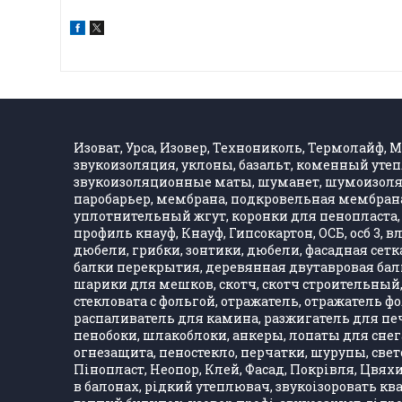
Изоват, Урса, Изовер, Технониколь, Термолайф, Ма
звукоизоляция, уклоны, базальт, коменный утеп
звукоизоляционные маты, шуманет, шумоизолятор
паробарьер, мембрана, подкровельная мембрана,
уплотнительный жгут, коронки для пенопласта, 
профиль кнауф, Кнауф, Гипсокартон, ОСБ, осб 3, 
дюбели, грибки, зонтики, дюбели, фасадная сетка,
балки перекрытия, деревянная двутавровая балка
шарики для мешков, скотч, скотч строительный, 
стекловата с фольгой, отражатель, отражатель 
распаливатель для камина, разжигатель для печ
пенобоки, шлакоблоки, анкеры, лопаты для снега
огнезащита, пеностекло, перчатки, шурупы, свет
Пінопласт, Неопор, Клей, Фасад, Покрівля, Цвяхи
в балонах, рідкий утеплювач, звукоізоровать кв