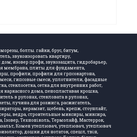
морезы, болты. гайки, брус, битум,
тель, звукоизоровать квартиру,
дом, изовер профи, звукозащита, гидробарьер,
ная мембрана, плиты для фундамента,
Хирш, профили, профили для грпсокартона,
, смеси, гипсовые смеси, уплотнители, фасадные
тка, стеклосетка, сетка для внутренних работ,
ля каркасного дома, пенопластавая крошка,
тель в рулонах, стекловата в рулонах,
кеты, лучина для розжига, расжигатель,
ираторы, керамзит, щебень, крепж, стоунлайт,
ксеры, ведра, строительные миксиры, миксира,
, Ізовер, Техноніколь, Термолайф, Мастеррок,
, базальт, Комен утеплювач, утеплювач, утеплювач
оизолятор, дошки для нотаток, спешл, твін,