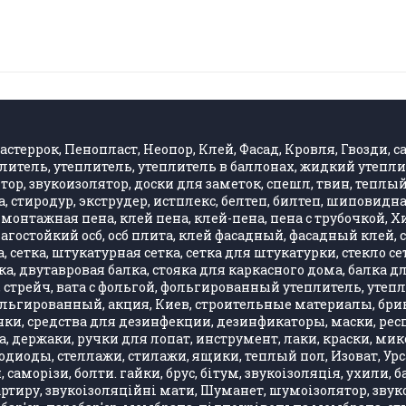
стеррок, Пенопласт, Неопор, Клей, Фасад, Кровля, Гвозди, са
литель, утеплитель, утеплитель в баллонах, жидкий утепли
, звукоизолятор, доски для заметок, спешл, твин, теплый 
 стиродур, экструдер, истплекс, белтеп, билтеп, шиповид
монтажная пена, клей пена, клей-пена, пена с трубочкой, 
влагостойкий осб, осб плита, клей фасадный, фасадный клей
 сетка, штукатурная сетка, сетка для штукатурки, стекло се
, двутавровая балка, стояка для каркасного дома, балка д
стрейч, вата с фольгой, фольгированный утеплитель, утепли
фольгированный, акция, Киев, строительные материалы, бри
ки, средства для дезинфекции, дезинфикаторы, маски, респ
, держаки, ручки для лопат, инструмент, лаки, краски, ми
одиоды, стеллажи, стилажи, ящики, теплый пол, Изоват, Урса
, саморізи, болти. гайки, брус, бітум, звукоізоляція, ухили
артиру, звукоізоляційні мати, Шуманет, шумоізолятор, звук