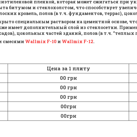
полиэтиленовой пленкой, которая может сжигаться при
а битумом и стеклохолстом, что способствует увеличе
ких кровель, полов (в т.ч. фундаментов, террас), цокол
крыто специальным раствором на цементной основе, что
же имеет дополнительный слой из стеклосетки. Приме
дов), цокольных частей зданий, полов (в т.ч. "теплых 
и смесями
Wallmix F-10
и
Wallmix F-12
.
Цена за 1 плиту
00 грн
00 грн
00 грн
00грн
00грн