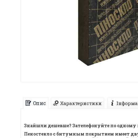
Опис
Характеристики
Інформа
Знайшли дешевше? Зателефонуйте по одному з те
Пеностекло с битумным покрытием имеет дву