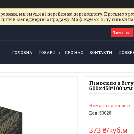
ировини, ми змушені перейти на передоплату. Просимо з ро
 ціни в менеджерів із продажу. Ми фіксуємо ціну тільки 
ГОЛОВНА
ТОВАРИ
ПРО НАС
КОНТАКТИ
ПОВЕР
Піноскло з бі
600х450*100 мм
Немає в наявності
Код:
53028
373 ₴/куб.м