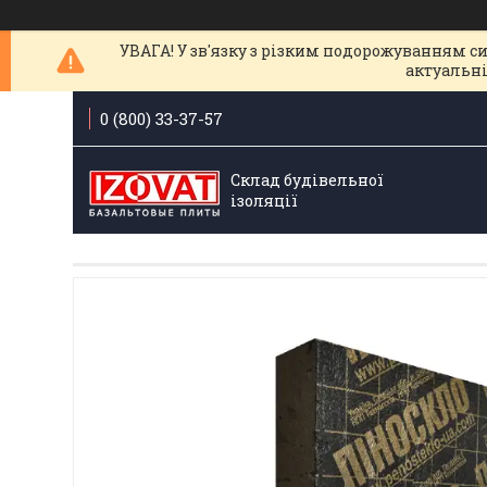
УВАГА! У зв'язку з різким подорожуванням с
актуальні
0 (800) 33-37-57
Склад будівельної
ізоляції