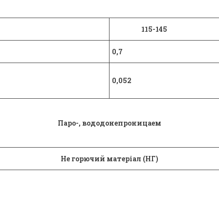
115-145
0,7
0,052
Паро-, вододонепроницаем
Не горючий матеріал (НГ)