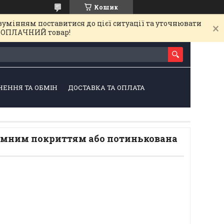
Кошик
зумінням поставитися до цієї ситуації та уточнювати
на ОПЛАЧНИЙ товар!
НЕННЯ ТА ОБМІН
ДОСТАВКА ТА ОПЛАТА
тумним покриттям або потинькована