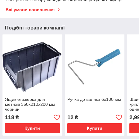
Всі умови повернення
Подібні товари компанії
Ящик етажерка для
Ручка до валика 6х100 мм
Шайб
метизів 350х210х200 мм
кріп
чорний
оцин
118
12
2,9
₴
₴
Купити
Купити