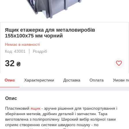
Ящик етажерка для металовиробів
155х100х75 мм чорний
Немає в наявності
Код: 43001
Роздріб
32
₴
Опис
Характеристики
Доставка
Оплата
Умови п
Опис
Пластиковий
ящик
- зручне рішення для транспортування і
зберігання метизів, дрібних деталей і запчастин. Тара
виготовлена з поліпропілену. Широкий вибір колірної гами
сприяє створенню системи швидкого пошуку - по