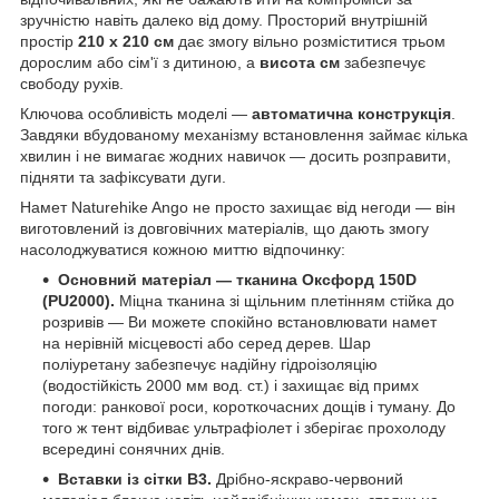
зручністю навіть далеко від дому. Просторий внутрішній
простір
210 х 210 см
дає змогу вільно розміститися трьом
дорослим або сім'ї з дитиною, а
висота см
забезпечує
свободу рухів.
Ключова особливість моделі —
автоматична конструкція
.
Завдяки вбудованому механізму встановлення займає кілька
хвилин і не вимагає жодних навичок — досить розправити,
підняти та зафіксувати дуги.
Намет Naturehike Ango не просто захищає від негоди — він
виготовлений із довговічних матеріалів, що дають змогу
насолоджуватися кожною миттю відпочинку:
Основний матеріал — тканина Оксфорд 150D
(PU2000).
Міцна тканина зі щільним плетінням стійка до
розривів — Ви можете спокійно встановлювати намет
на нерівній місцевості або серед дерев. Шар
поліуретану забезпечує надійну гідроізоляцію
(водостійкість 2000 мм вод. ст.) і захищає від примх
погоди: ранкової роси, короткочасних дощів і туману. До
того ж тент відбиває ультрафіолет і зберігає прохолоду
всередині сонячних днів.
Вставки із сітки B3.
Дрібно-яскраво-червоний