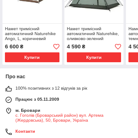
Намет тримісний
Намет тримісний
Наме
автоматичний Naturehike
автоматичний Naturehike,
авто
Ango, L, коричневий
оливково-зелений
темн
6 600
4 590
4 5
₴
₴
Купити
Купити
Про нас
100% позитивних з 12 відгуків за рік
Працює з 05.11.2009
м. Бровари
с. Гоголів (Броварський район) вул. Артема
(Жердовська), 50, Бровари, Україна
Контакти