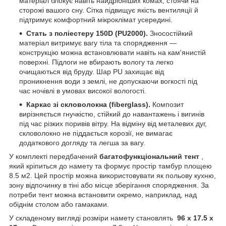
матеріал блокує навіть найдрібніших комах, стоячи на
сторожі вашого сну. Сітка підвищує якість вентиляції й
підтримує комфортний мікроклімат усередині.
Стать з поліестеру 150D (PU2000).
Зносостійкий
матеріал витримує вагу тіла та спорядження —
конструкцію можна встановлювати навіть на кам'янистій
поверхні. Підлоги не вбирають вологу та легко
очищаються від бруду. Шар PU захищає від
проникнення води з землі, не допускаючи вогкості під
час ночівлі в умовах високої вологості.
Каркас зі скловолокна (fiberglass).
Композит
вирізняється гнучкістю, стійкий до навантажень і вигинів
під час різких поривів вітру. На відміну від металевих дуг,
скловолокно не піддається корозії, не вимагає
додаткового догляду та легша за вагу.
У комплекті передбачений
багатофункціональний тент
,
який кріпиться до намету та формує простір тамбур площею
8.5 м2. Цей простір можна використовувати як польову кухню,
зону відпочинку в тіні або місце зберігання спорядження. За
потреби тент можна встановити окремо, наприклад, над
обіднім столом або гамаками.
У складеному вигляді розміри намету становлять
96 х 17.5 х