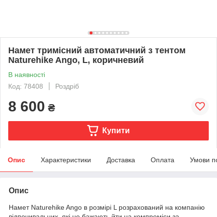
Намет тримісний автоматичний з тентом
Naturehike Ango, L, коричневий
В наявності
Код: 78408
Роздріб
8 600
₴
Купити
Опис
Характеристики
Доставка
Оплата
Умови п
Опис
Намет Naturehike Ango в розмірі L розрахований на компанію
відпочивальних, які не бажають йти на компроміси за