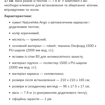
17 см
. Вага разом із тентом — 7.8 кг. У комплекті є всі
необхідні елементи для встановлення та зберігання: кілочки,
вітровідтяжки та чохли.
Характеристики:
намет Naturehike Ango з автоматичним каркасом і
додатковим тентом;
колір коричневий;
місткість — тримісний;
основний матеріал — ndash; тканина Оксфорд 150D з
PU-шаром (2000 мм вод. ст.);
вставки із сітки B3 для антимоскітного захисту;
матеріал підлоги — поліестер 150D з PU-шаром
(2000 мм вод. ст.);
матеріал каркаса — скловолокно;
розміри після встановлення — 210 х 210 х 165 см;
розміри в складеному вигляді — 96 х 17.5 х 17 см;
вага — 7.8 кг (з урахуванням додаткового тенту);
офіційна гарантія — 1 рік.