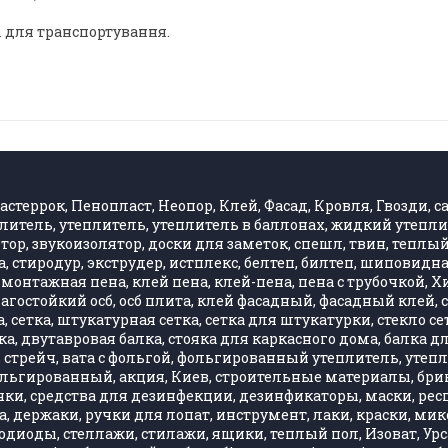
 для транспортування.
стеррок, Пенопласт, Неопор, Клей, Фасад, Кровля, Гвозди, са
литель, утеплитель, утеплитель в баллонах, жидкий утепли
, звукоизолятор, доски для заметок, спешл, твин, теплый 
 стиродур, экструдер, истплекс, белтеп, билтеп, шиповид
монтажная пена, клей пена, клей-пена, пена с трубочкой, 
влагостойкий осб, осб плита, клей фасадный, фасадный клей
 сетка, штукатурная сетка, сетка для штукатурки, стекло се
, двутавровая балка, стояка для каркасного дома, балка д
стрейч, вата с фольгой, фольгированный утеплитель, утепли
фольгированный, акция, Киев, строительные материалы, бри
ки, средства для дезинфекции, дезинфикаторы, маски, респ
, держаки, ручки для лопат, инструмент, лаки, краски, ми
одиоды, стеллажи, стилажи, ящики, теплый пол, Изоват, Урса