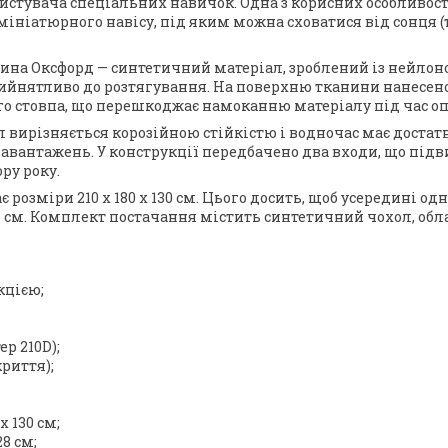
ристувача спеціальних навичок. Одна з корисних особливос
ініатюрного навісу, під яким можна сховатися від сонця 
ина Оксфорд — синтетичний матеріал, зроблений із нейлон
ийнятливо до розтягування. На поверхню тканини нанесено
 стовпа, що перешкоджає намоканню матеріалу під час оп
л вирізняється корозійною стійкістю і водночас має достат
авантажень. У конструкції передбачено два входи, що під
ру року.
озміри 210 x 180 x 130 см. Цього досить, щоб усередині одн
8 см. Комплект постачання містить синтетичний чохол, об
кцією;
р 210D);
риття);
х 130 см;
8 см;