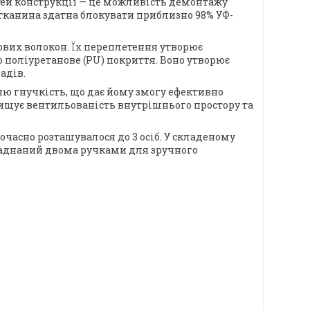
тей конструкції — це можливість демонтажу
(тканина здатна блокувати приблизно 98% УФ-
ових волокон. Їх переплетення утворює
 поліуретанове (PU) покриття. Воно утворює
адів.
ню гнучкість, що дає йому змогу ефективно
вищує вентильованість внутрішнього простору та
очасно розташувалося до 3 осіб. У складеному
ладнаний двома ручками для зручного