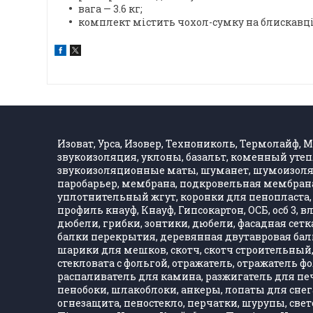
вага — 3.6 кг;
комплект містить чохол-сумку на блискавці
Изоват, Урса, Изовер, Технониколь, Термолайф, Ма
звукоизоляция, уклоны, базальт, коменный утеп
звукоизоляционные маты, шуманет, шумоизолятор
паробарьер, мембрана, подкровельная мембрана,
уплотнительный жгут, коронки для пенопласта, 
профиль кнауф, Кнауф, Гипсокартон, ОСБ, осб 3, 
дюбели, грибки, зонтики, дюбели, фасадная сетка,
балки перекрытия, деревянная двутавровая балка
шарики для мешков, скотч, скотч строительный, 
стекловата с фольгой, отражатель, отражатель 
распаливатель для камина, разжигатель для печ
пенобоки, шлакоблоки, анкеры, лопаты для снега
огнезащита, пеностекло, перчатки, шурупы, свет