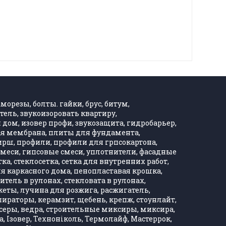
морезы, болты. гайки, брус, битум,
тель, звукоизоровать квартиру,
дом, изовер профи, звукозащита, гидробарьер,
ная мембрана, плиты для фундамента,
Хирш, профили, профили для грпсокартона,
, смеси, гипсовые смеси, уплотнители, фасадные
тка, стеклосетка, сетка для внутренних работ,
ля каркасного дома, пенопластавая крошка,
тель в рулонах, стекловата в рулонах,
кеты, лучина для розжига, расжигатель,
ираторы, керамзит, щебень, крепж, стоунлайт,
ксеры, ведра, строительные миксиры, миксира,
, Ізовер, Техноніколь, Термолайф, Мастеррок,