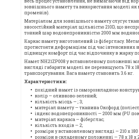
весь процес установлення, не вимагаючи від ко
зовнішнього намету та використання моделі як м
променів).
Матеріалом для зовнішнього намету слугує ткан
зносостійкий матеріал щільністю 210D, що неспр
тонкий шар водонепроникністю 2000 мм водяного
Каркас намету виготовлений із фібергласу. Мета
протистояти деформаціям під час інтенсивних н
підвищує комфорт під час відпочинку в жарку по
Намет NH21ZP008 у встановленому положенні має р
вигляді габарити моделі не перевищують 78 х 1
транспортування. Вага намету становить 3.6 кг.
Характеристики:
похідний намет із саморозкладною констру
колір — оливково-зелений;
кількість місць — ; 3;
матеріал намету — тканина Оксфорд (поліесте
індекс водонепроникності — 2000 мм (PU пок
матеріал каркаса — фіберглас;
кількість входів — 2;
розміри у встановленому вигляді — 210 х 180 
розміри в складеному положенні — 78 х 18 х 2