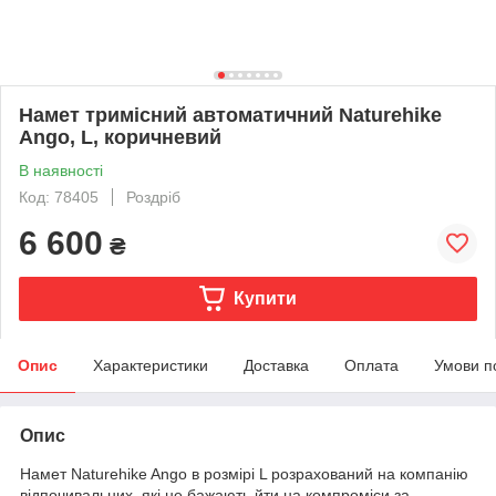
Намет тримісний автоматичний Naturehike
Ango, L, коричневий
В наявності
Код: 78405
Роздріб
6 600
₴
Купити
Опис
Характеристики
Доставка
Оплата
Умови п
Опис
Намет Naturehike Ango в розмірі L розрахований на компанію
відпочивальних, які не бажають йти на компроміси за