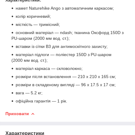
намет Naturehike Ango з автоматичним каркасом;
колір коричневий;
місткість — тримісний;
основний матеріал — ndash; тканина Оксфорд 150D з
PU-шаром (2000 мм вод. ст.);
вставки із сітки B3 для антимоскітного захисту;
матеріал підлоги — поліестер 150D з PU-шаром
(2000 мм вод. ст.);
матеріал каркаса — скловолокно;
розміри після встановлення — 210 х 210 х 165 см;
розміри в складеному вигляді — 96 х 17.5 х 17 см;
вага — 5.2 кг;
офіційна гарантія — 1 рік.
Приховати
Характеристики