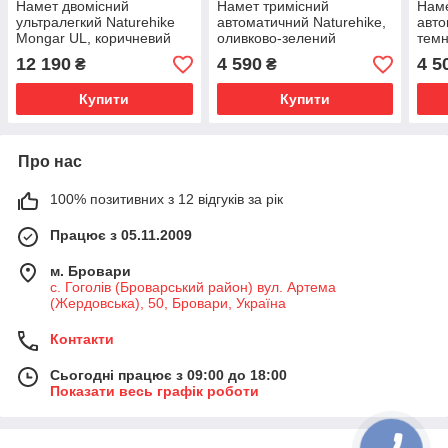
Намет двомісний
Намет тримісний
Наме
ультралегкий Naturehike
автоматичний Naturehike,
авто
Mongar UL, коричневий
оливково-зелений
темн
12 190
4 590
4 5
₴
₴
Купити
Купити
Про нас
100% позитивних з 12 відгуків за рік
Працює з 05.11.2009
м. Бровари
с. Гоголів (Броварський район) вул. Артема
(Жердовська), 50, Бровари, Україна
Контакти
Сьогодні працює з 09:00 до 18:00
Показати весь графік роботи