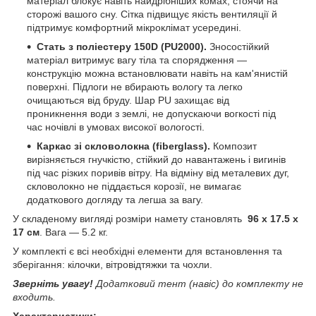
матеріал блокує навіть найдрібніших комах, стоячи на
сторожі вашого сну. Сітка підвищує якість вентиляції й
підтримує комфортний мікроклімат усередині.
Стать з поліестеру 150D (PU2000).
Зносостійкий
матеріал витримує вагу тіла та спорядження —
конструкцію можна встановлювати навіть на кам'янистій
поверхні. Підлоги не вбирають вологу та легко
очищаються від бруду. Шар PU захищає від
проникнення води з землі, не допускаючи вогкості під
час ночівлі в умовах високої вологості.
Каркас зі скловолокна (fiberglass).
Композит
вирізняється гнучкістю, стійкий до навантажень і вигинів
під час різких поривів вітру. На відміну від металевих дуг,
скловолокно не піддається корозії, не вимагає
додаткового догляду та легша за вагу.
У складеному вигляді розміри намету становлять
96 х 17.5 х
17 см
. Вага — 5.2 кг.
У комплекті є всі необхідні елементи для встановлення та
зберігання: кілочки, вітровідтяжки та чохли.
Зверніть увагу!
Додатковий тент (навіс) до комплекту не
входить.
Характеристики: