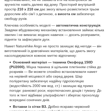
зручністю навіть далеко від дому. Просторий внутрішній
простір
210 х 210 см
дає змогу вільно розміститися трьом
дорослим або сім'ї з дитиною, а
висота см
забезпечує
свободу рухів.
Ключова особливість моделі —
автоматична конструкція
.
Завдяки вбудованому механізму встановлення займає кілька
хвилин і не вимагає жодних навичок — досить розправити,
підняти та зафіксувати дуги.
Намет Naturehike Ango не просто захищає від негоди — він
виготовлений із довговічних матеріалів, що дають змогу
насолоджуватися кожною миттю відпочинку:
Основний матеріал — тканина Оксфорд 150D
(PU2000).
Міцна тканина зі щільним плетінням стійка до
розривів — Ви можете спокійно встановлювати намет
на нерівній місцевості або серед дерев. Шар
поліуретану забезпечує надійну гідроізоляцію
(водостійкість 2000 мм вод. ст.) і захищає від примх
погоди: ранкової роси, короткочасних дощів і туману. До
того ж тент відбиває ультрафіолет і зберігає прохолоду
всередині сонячних днів.
Вставки із сітки B3.
Дрібно-яскраво-червоний