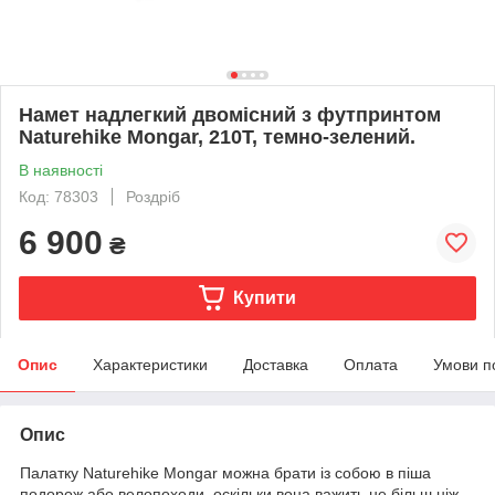
Намет надлегкий двомісний з футпринтом
Naturehike Mongar, 210T, темно-зелений.
В наявності
Код: 78303
Роздріб
6 900
₴
Купити
Опис
Характеристики
Доставка
Оплата
Умови п
Опис
Палатку Naturehike Mongar можна брати із собою в піша
подорож або велопоходи, оскільки вона важить не більш ніж