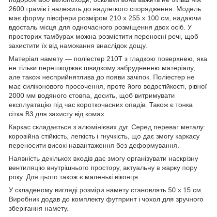
2600 грамів і належить до надлегкого спорядження. Модель
має форму півсфери розміром 210 х 255 х 100 см, надаючи
вдосталь місця для одночасного розміщення двох осіб. У
просторих тамбурах можна розмістити переносні речі, щоб
захистити їх від намокання внаслідок дощу.
Матеріал намету — поліестер 210T з гладкою поверхнею, яка
не тільки перешкоджає швидкому забрудненню матеріалу,
але також несприйнятлива до появи зачіпок. Поліестер не
має силіконового просочення, проте його водостійкості, рівної
2000 мм водяного стовпа, досить, щоб витримувати
експлуатацію під час короткочасних опадів. Також є тонка
сітка В3 для захисту від комах.
Каркас складається з алюмінієвих дуг. Серед переваг металу:
корозійна стійкість, легкість і гнучкість, що дає змогу каркасу
переносити високі навантаження без деформування.
Наявність декількох входів дає змогу організувати наскрізну
вентиляцію внутрішнього простору, актуальну в жарку пору
року. Для цього також є маленькі віконця.
У складеному вигляді розміри намету становлять 50 х 15 см.
Виробник додав до комплекту футпринт і чохол для зручного
зберігання намету.