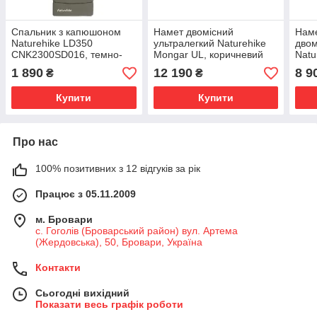
Спальник з капюшоном
Намет двомісний
Наме
Naturehike LD350
ультралегкий Naturehike
двом
CNK2300SD016, темно-
Mongar UL, коричневий
Natu
зелений
сіри
1 890
12 190
8 9
₴
₴
Купити
Купити
Про нас
100% позитивних з 12 відгуків за рік
Працює з 05.11.2009
м. Бровари
с. Гоголів (Броварський район) вул. Артема
(Жердовська), 50, Бровари, Україна
Контакти
Сьогодні вихідний
Показати весь графік роботи