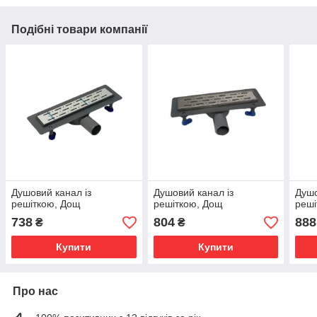
Подібні товари компанії
Душовий канал із
Душовий канал із
Душо
решіткою, Дощ
решіткою, Дощ
реші
738
804
888
₴
₴
Купити
Купити
Про нас