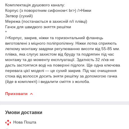
Комплектація душового каналу:
Корпус (з поворотним сифоном< br>) />
Ніжки
Затвор (сухий)
Мережа (постачається в захисній п/ї плівці)
Гачок для швидкого зняття решітки
*
/>
Корпус, закрив, ніжки та горизонтальний фланець
виготовлені з міцного поліпропілену. Ніжки лотка сприяють
легкому монтажу завдяки регулюванню висоти від 55-85 мм.
плівка, яка слугує захистом від бруду та подряпин під час
монтажу та до моменту експлуатації. Здатність 32 л/хв не
дасть застоятися воді на поверхні підлоги. Ще одна ключова
перевага цієї моделі — це сухий закрив. Під час очищення
стока від волосся досить зняти решітку за допомогою гачка
(йде в комплекті) і видалити сміття з жолоба.
Приховати
Умови доставки
Нова Пошта