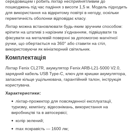
середовищем і робить ліхтар несприйнятливим до
пошкоджень під час падіння з висоти 1,5 м. Модель підходить
для використання на відкритому повітрі в негоду, оскільки
герметичність оболонки відповідає класу.
Ліхтар можна встановлювати будь-яким зручним способом:
кріпити на штативі з нарізним з'єднанням, підвішувати та
фіксувати на металевій поверхні за допомогою магнітної
ручки, що обертається на 360° або ставити на стіл,
використовуючи як мініатюрний світильник.
Комплектація
Ліхтар Fenix CL27R, акумулятор Fenix ARB-L21-5000 V2.0,
зарядний кабель USB Type-C, ключ для кришки акумулятора,
запасне кільце ущільнювача, гарантійний талон, інструкція
користувача.
Характеристики:
ліхтар-прожектор для повсякденної експлуатації,
туризму, кемпінгу, відеознімань, використання на
виробництві та в автосервісі;
колір зелений;
max яскравість — 1600 лм;