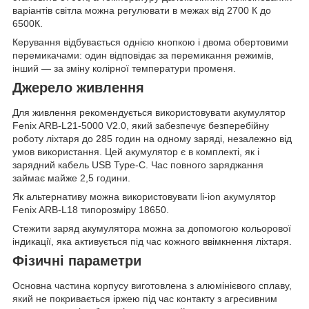
варіантів світла можна регулювати в межах від 2700 К до
6500К.
Керування відбувається однією кнопкою і двома обертовими
перемикачами: один відповідає за перемикання режимів,
інший — за зміну колірної температури променя.
Джерело живлення
Для живлення рекомендується використовувати акумулятор
Fenix ARB-L21-5000 V2.0, який забезпечує безперебійну
роботу ліхтаря до 285 годин на одному заряді, незалежно від
умов використання. Цей акумулятор є в комплекті, як і
зарядний кабель USB Type-C. Час повного заряджання
займає майже 2,5 години.
Як альтернативу можна використовувати li-ion акумулятор
Fenix ARB-L18 типорозміру 18650.
Стежити заряд акумулятора можна за допомогою кольорової
індикації, яка активується під час кожного ввімкнення ліхтаря.
Фізичні параметри
Основна частина корпусу виготовлена з алюмінієвого сплаву,
який не покривається іржею під час контакту з агресивним