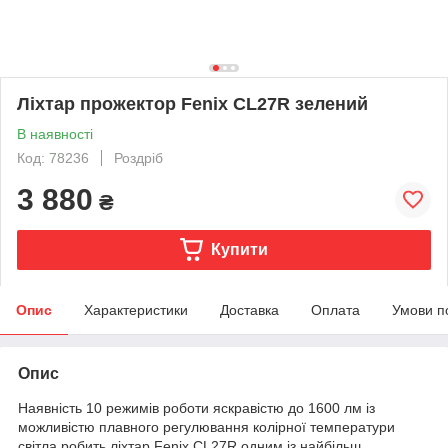
Ліхтар прожектор Fenix CL27R зелений
В наявності
Код: 78236
Роздріб
3 880
₴
Купити
Опис
Характеристики
Доставка
Оплата
Умови п
Опис
Наявність 10 режимів роботи яскравістю до 1600 лм із
можливістю плавного регулювання колірної температури
світла робить ліхтар Fenix CL27R одним із найбільш