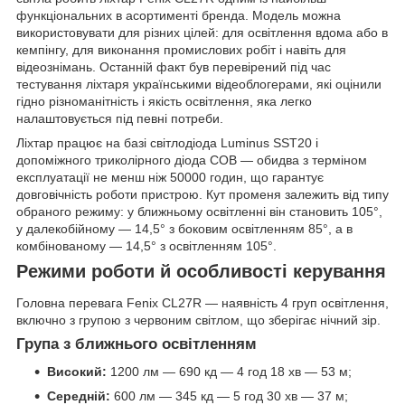
функціональних в асортименті бренда. Модель можна
використовувати для різних цілей: для освітлення вдома або в
кемпінгу, для виконання промислових робіт і навіть для
відеознімань. Останній факт був перевірений під час
тестування ліхтаря українськими відеоблогерами, які оцінили
гідно різноманітність і якість освітлення, яка легко
налаштовується під певні потреби.
Ліхтар працює на базі світлодіода Luminus SST20 і
допоміжного триколірного діода COB — обидва з терміном
експлуатації не менш ніж 50000 годин, що гарантує
довговічність роботи пристрою. Кут променя залежить від типу
обраного режиму: у ближньому освітленні він становить 105°,
у далекобійному — 14,5° з боковим освітленням 85°, а в
комбінованому — 14,5° з освітленням 105°.
Режими роботи й особливості керування
Головна перевага Fenix CL27R — наявність 4 груп освітлення,
включно з групою з червоним світлом, що зберігає нічний зір.
Група з ближнього освітленням
Високий:
1200 лм — 690 кд — 4 год 18 хв — 53 м;
Середній:
600 лм — 345 кд — 5 год 30 хв — 37 м;