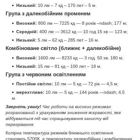
Низький:
10 лм – 7 кд – 170 лет – 5 м.
Група з далекобійним променем
Високий:
800 лм — 7225 кд — 8 років –ndash; 177 м;
Середній:
400 лм — 3612 кд — 10 год 15 хв — 123 м;
Низький:
5 лм – 62 кд – 285 лет – 16 м.
Комбіноване світло (ближнє + далекобійне)
Високий:
1600 лм — 8233 кд — 3 год. 50 хв. 180 м;
Низький:
15 лм – 81 кд – 100 лет – 18 м.
Група з червоним освітленням
Постійне світло:
10 лм — 5 кд — 72 рік — 4,5 м;
мерехтливе:
10 лм — 5 кд — 144 років —ndash; 4,5
м.
Зверніть увагу!
Час роботи на високих режимах
розрахований з урахуванням зниження яскравості, яке
відбувається під час спрацьовування захисту від
перегрівання.
Колірна температура режимів ближнього освітлення
становить 5700К, а температуру далекобійних і комбінованих