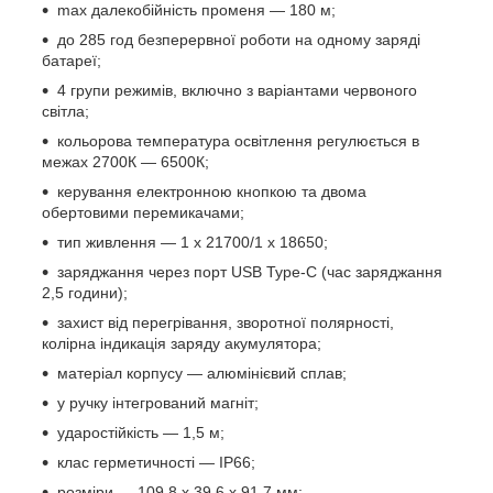
max далекобійність променя — 180 м;
до 285 год безперервної роботи на одному заряді
батареї;
4 групи режимів, включно з варіантами червоного
світла;
кольорова температура освітлення регулюється в
межах 2700К — 6500К;
керування електронною кнопкою та двома
обертовими перемикачами;
тип живлення — 1 х 21700/1 х 18650;
заряджання через порт USB Type-C (час заряджання
2,5 години);
захист від перегрівання, зворотної полярності,
колірна індикація заряду акумулятора;
матеріал корпусу — алюмінієвий сплав;
у ручку інтегрований магніт;
ударостійкість — 1,5 м;
клас герметичності — IP66;
розміри — 109,8 х 39,6 х 91,7 мм;