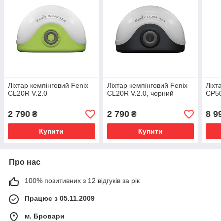
Ліхтар кемпінговий Fenix
Ліхтар кемпінговий Fenix
Ліхт
CL20R V.2.0
CL20R V.2.0, чорний
CP5
2 790
2 790
8 9
₴
₴
Купити
Купити
Про нас
100% позитивних з 12 відгуків за рік
Працює з 05.11.2009
м. Бровари