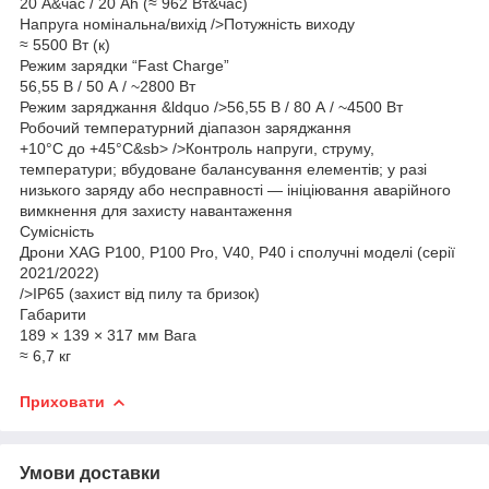
20 А&час / 20 Ah (≈ 962 Вт&час)
Напруга номінальна/вихід
/>
Потужність виходу
≈ 5500 Вт (к)
Режим зарядки “Fast Charge”
56,55 В / 50 А / ~2800 Вт
Режим заряджання &ldquo />
56,55 В / 80 А / ~4500 Вт
Робочий температурний діапазон заряджання
+10°C до +45°C&sb>
/>
Контроль напруги, струму,
температури; вбудоване балансування елементів; у разі
низького заряду або несправності — ініціювання аварійного
вимкнення для захисту навантаження
Сумісність
Дрони XAG P100, P100 Pro, V40, P40 і сполучні моделі (серії
2021/2022)
/>
IP65 (захист від пилу та бризок)
Габарити
189 × 139 × 317 мм Вага
≈ 6,7 кг
Приховати
Умови доставки