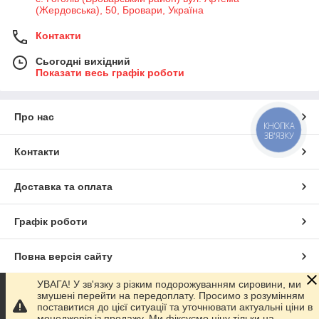
(Жердовська), 50, Бровари, Україна
Контакти
Сьогодні вихідний
Показати весь графік роботи
Про нас
КНОПКА
ЗВ'ЯЗКУ
Контакти
Доставка та оплата
Графік роботи
Повна версія сайту
УВАГА! У зв'язку з різким подорожуванням сировини, ми
Сайт створено на маркетплейсі
Prom.ua
змушені перейти на передоплату. Просимо з розумінням
поставитися до цієї ситуації та уточнювати актуальні ціни в
менеджерів із продажу. Ми фіксуємо ціну тільки на