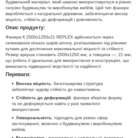
будівельний матеріал, який широко використовується в різних
галузях будівництва та виробництва меблів. Цей тип фанери
виробляється з натуральної деревини, забезпечуючи високу
міцність, стійкість до деформацій і довговічність.
Опис продукту:
Фанера К 2500x1250x21 REPLEX здійснюється через
склеювання кількох шарів шпону, розташованих під різними
кутами для досягнення максимальної міцності та стійкості.
Розмір аркуша становить 2500x1250 мм, а товщина —; 21 мм,
що робить її ідеальною для використання в конструкціях, що
вимагають підвищеної жорсткості та надійності.
Переваги:
Висока міцність
: багатошарова структура
забезпечує чудову стійкість до навантажень.
Стійкість до деформацій
: фанера зберігає форму
та не деформується навіть у разі тривалого
використання.
Універсальність
: підходить для різних сфер
застосування, включно з будівництвом і виробництвом
меблів.
Екологічність
: виготовлена з натуральної деревини,