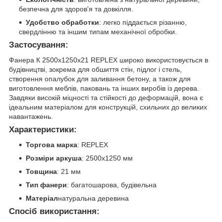
безпечна для здоров'я та довкілля.
Удобство обработки
: легко піддається різанню,
свердлінню та іншим типам механічної обробки.
Застосування:
Фанера К 2500x1250x21 REPLEX широко використовується в
будівництві, зокрема для обшиття стін, підлог і стель,
створення опалубок для заливання бетону, а також для
виготовлення меблів, паковань та інших виробів із дерева.
Завдяки високій міцності та стійкості до деформацій, вона є
ідеальним матеріалом для конструкцій, схильних до великих
навантажень.
Характеристики:
Торгова марка
: REPLEX
Розміри аркуша
: 2500x1250 мм
Товщина
: 21 мм
Тип фанери
: багатошарова, будівельна
Матеріал
натуральна деревина
Спосіб використання: