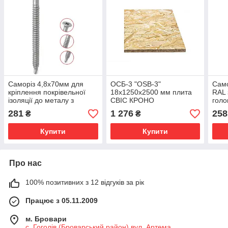
Саморіз 4,8x70мм для
ОСБ-3 "OSB-3"
Сам
кріплення покрівельної
18x1250x2500 мм плита
RAL
ізоляції до металу з
СВІС КРОНО
голо
головкою під PH-2,
281
1 276
258
₴
₴
сверління до 2мм
Купити
Купити
Про нас
100% позитивних з 12 відгуків за рік
Працює з 05.11.2009
м. Бровари
с. Гоголів (Броварський район) вул. Артема