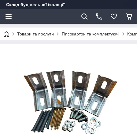
Склад будівельної ізоляції
Товари та послуги
Гіпсокартон та комплектуючі
Комп