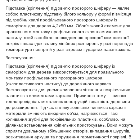
Підставка (кріплення) під хвилю прозорого шиферу — являє
собою пластикову підставку білого кольору у формі півмісяця
під гребінь хвилі профільованого прозорого шиферу із
саморізом для дерева 4,2х50 мм. Обов'язковий елемент для
правильного монтажу профільованого склопластикового
настилу, який запобігає пошкодженню прозорої композитної
покрівлі внаслідок впливу лінійних розширень у разі перепадів
температури повітря й у разі вітрових і ударних навантажень.
Застосування:
Підставка (кріплення) під хвилю прозорого шиферу із
саморізом для дерева використовується для правильного
монтажу профільованого прозораного шифера
(склопластикового настилу) до дерев'яного каркаса.
Застосовується для унеможливлення зіткнення покрівельних
пластиків з елементами каркаса. Причиною тому — висока
теплопровідність металевих конструкцій і здатність деревини
до розширення. Під час впливу зовнішніх чинників каркасні
матеріали змінюють вихідний об'єм, нагріваються. Такі
коливання згубні для покрівельних пластиків, особливо, на
ділянках встановлення кріпильних пристосувань. Вони можуть
сприяти довільному збільшенню отворів, випадання шурупів,
розхитування аркуша та порушення герметичності покрівлі. В