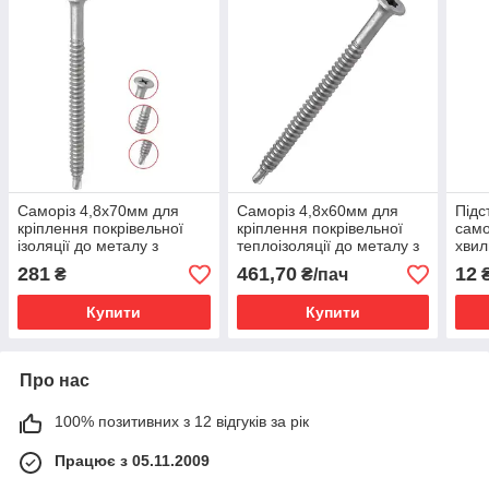
Саморіз 4,8x70мм для
Саморіз 4,8х60мм для
Підс
кріплення покрівельної
кріплення покрівельної
само
ізоляції до металу з
теплоізоляції до металу з
хви
головкою під PH-2,
головкою під РН-2 з
(Італ
281
461,70
12
₴
₴/пач
сверління до 2мм
покриттям Ruspert
Купити
Купити
Про нас
100% позитивних з 12 відгуків за рік
Працює з 05.11.2009