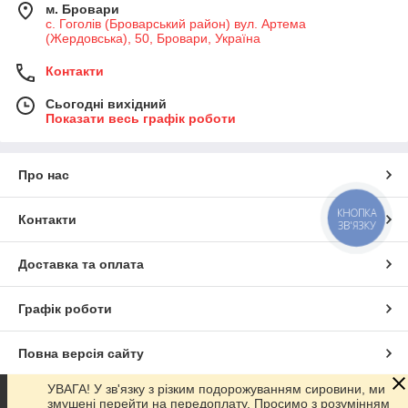
м. Бровари
с. Гоголів (Броварський район) вул. Артема
(Жердовська), 50, Бровари, Україна
Контакти
Сьогодні вихідний
Показати весь графік роботи
Про нас
КНОПКА
Контакти
ЗВ'ЯЗКУ
Доставка та оплата
Графік роботи
Повна версія сайту
УВАГА! У зв'язку з різким подорожуванням сировини, ми
Сайт створено на маркетплейсі
Prom.ua
змушені перейти на передоплату. Просимо з розумінням