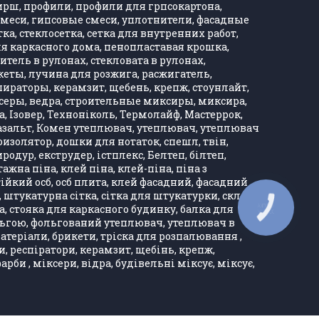
Хирш, профили, профили для грпсокартона,
, смеси, гипсовые смеси, уплотнители, фасадные
тка, стеклосетка, сетка для внутренних работ,
ля каркасного дома, пенопластавая крошка,
тель в рулонах, стекловата в рулонах,
кеты, лучина для розжига, расжигатель,
ираторы, керамзит, щебень, крепж, стоунлайт,
ксеры, ведра, строительные миксиры, миксира,
, Ізовер, Техноніколь, Термолайф, Мастеррок,
, базальт, Комен утеплювач, утеплювач, утеплювач
оизолятор, дошки для нотаток, спешл, твін,
одур, екструдер, істплекс, Белтеп, білтеп,
а піна, клей піна, клей-піна, піна з
тійкий осб, осб плита, клей фасадний, фасадний
, штукатурна сітка, сітка для штукатурки, скло
ка, стояка для каркасного будинку, балка для
КНОПКА
ЗВ'ЯЗКУ
ольгою, фольгований утеплювач, утеплювач в
матеріали, брикети, тріска для розпалювання ,
и, респіратори, керамзит, щебінь, крепж,
би , міксери, відра, будівельні міксує, міксує,