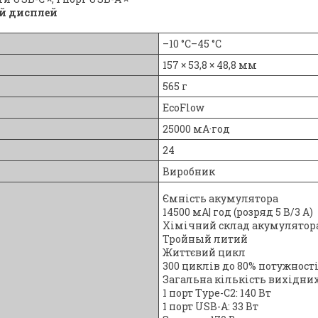
ий дисплей
–10 °C–45 °C
157 × 53,8 × 48,8 мм
565 г
EcoFlow
25000 мА·год
24
Виробник
Ємність акумулятора
14500 мА| год (розряд 5 В/3 А)
Хімічний склад акумулятор
Тройный литий
Життєвий цикл
300 циклів до 80% потужност
Загальна кількість вихідних
1 порт Type-C2: 140 Вт
1 порт USB-A: 33 Вт