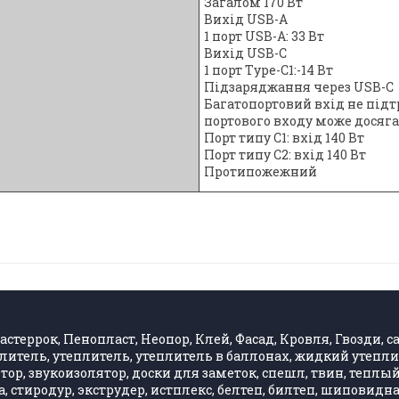
Загалом 170 Вт
Вихід USB-A
1 порт USB-A: 33 Вт
Вихід USB-C
1 порт Type-C1:-14 Вт
Підзаряджання через USB-C
Багатопортовий вхід не під
портового входу може досягат
Порт типу C1: вхід 140 Вт
Порт типу C2: вхід 140 Вт
Протипожежний
стеррок, Пенопласт, Неопор, Клей, Фасад, Кровля, Гвозди, са
литель, утеплитель, утеплитель в баллонах, жидкий утепли
, звукоизолятор, доски для заметок, спешл, твин, теплый 
 стиродур, экструдер, истплекс, белтеп, билтеп, шиповид