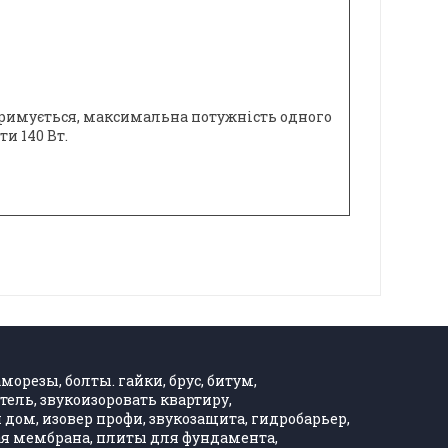
тримується, максимальна потужність одного
и 140 Вт.
морезы, болты. гайки, брус, битум,
тель, звукоизоровать квартиру,
дом, изовер профи, звукозащита, гидробарьер,
ная мембрана, плиты для фундамента,