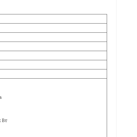
а
і
 Вт