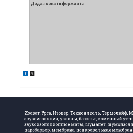
Додаткова інформація
Изоват, Урса, Изовер, Технониколь, Термолайф, Ма
звукоизоляция, уклоны, базальт, коменный утеп
звукоизоляционные маты, шуманет, шумоизолятор
паробарьер, мембрана, подкровельная мембрана,