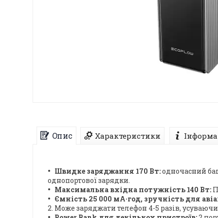
Опис
Характеристики
Інформа
Швидке заряджання 170 Вт:
одночасний баг
однопортової зарядки.
Максимальна вхідна потужність 140 Вт:
П
Ємність 25 000 мА·год, зручність для авіа
2. Може заряджати телефон 4-5 разів, усуваюч
Power Bank для декількох пристроїв:
2 пор