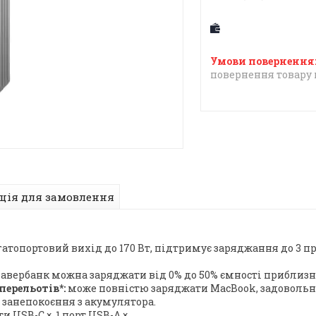
повернення товару 
ція для замовлення
атопортовий вихід до 170 Вт, підтримує заряджання до 3 пр
авербанк можна заряджати від 0% до 50% ємності приблизно.
перельотів*:
може повністю заряджати MacBook, задовольн
и занепокоєння з акумулятора.
ти USB-C ×, 1 порт USB-A ×