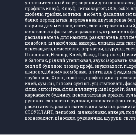
уплотнительный жгут, коронки для пенопласта, 
профиль кнауф, Кнауф, Гипсокартон, ОСБ, осб 3, 
дюбели, грибки, зонтики, дюбели, фасадная сетка,
балки перекрытия, деревянная двутавровая балка
шарики для мешков, скотч, скотч строительный, 
стекловата с фольгой, отражатель, отражатель 
распаливатель для камина, разжигатель для печ
пенобоки, шлакоблоки, анкеры, лопаты для снега
огнезащита, пеностекло, перчатки, шурупы, свет
Пінопласт, Неопор, Клей, Фасад, Покрівля, Цвяхи
в балонах, рідкий утеплювач, звукоізоровать кв
теплий будинок, изовер профі, звукозахист, гідро
шипоподібному мембрана, плити для фундаменту,
трубочкою, Хірш , профілі, профілі для грпсокарт
клей, суміші, гіпсові суміші, ущільнювачі, фасад
сітка, склосітка, сітка для внутрішніх робіт, ба
каркасного будинку, пенопластавая крихта, куль
рулонах, скловата в рулонах, скловата з фольгою
расжігатель, распаліватель для каміна, разжигат
СТОУНЛАЙТ, пенобокі, шлакоблоки, анкери, лопати
вогнезахист, піноскло, рукавички, шурупи, світл