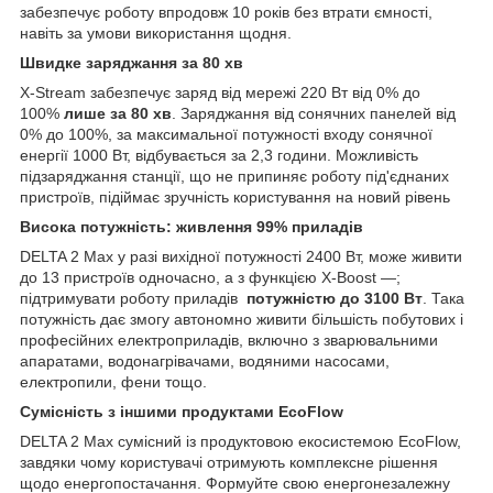
забезпечує роботу впродовж 10 років без втрати ємності,
навіть за умови використання щодня.
Швидке заряджання за 80 хв
X-Stream забезпечує заряд від мережі 220 Вт від 0% до
100%
лише за 80 хв
. Заряджання від сонячних панелей від
0% до 100%, за максимальної потужності входу сонячної
енергії 1000 Вт, відбувається за 2,3 години. Можливість
підзаряджання станції, що не припиняє роботу під'єднаних
пристроїв, підіймає зручність користування на новий рівень
Висока потужність: живлення 99% приладів
DELTA 2 Max у разі вихідної потужності 2400 Вт, може живити
до 13 пристроїв одночасно, а з функцією X-Boost —;
підтримувати роботу приладів
потужністю до 3100 Вт
. Така
потужність дає змогу автономно живити більшість побутових і
професійних електроприладів, включно з зварювальними
апаратами, водонагрівачами, водяними насосами,
електропили, фени тощо.
Сумісність з іншими продуктами EcoFlow
DELTA 2 Max сумісний із продуктовою екосистемою EcoFlow,
завдяки чому користувачі отримують комплексне рішення
щодо енергопостачання. Формуйте свою енергонезалежну