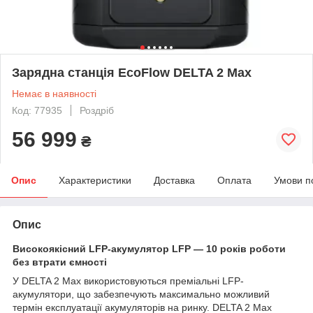
Зарядна станція EcoFlow DELTA 2 Max
Немає в наявності
Код: 77935
Роздріб
56 999
₴
Опис
Характеристики
Доставка
Оплата
Умови п
Опис
Високоякісний LFP-акумулятор LFP — 10 років роботи
без втрати ємності
У DELTA 2 Max використовуються преміальні LFP-
акумулятори, що забезпечують максимально можливий
термін експлуатації акумуляторів на ринку. DELTA 2 Max