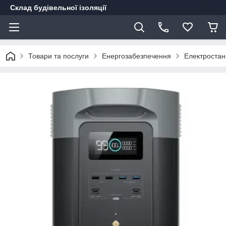
Склад будівельної ізоляції
Товари та послуги
Енергозабезпечення
Електростанц