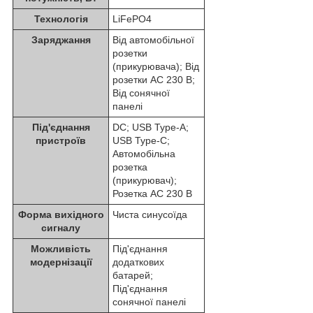
Технологія
LiFePO4
Заряджання
Від автомобільної
розетки
(прикурювача); Від
розетки AC 230 В;
Від сонячної
панелі
Під'єднання
DC; USB Type-A;
пристроїв
USB Type-C;
Автомобільна
розетка
(прикурювач);
Розетка AC 230 В
Форма вихідного
Чиста синусоїда
сигналу
Можливість
Під'єднання
модернізації
додаткових
батарей;
Під'єднання
сонячної панелі