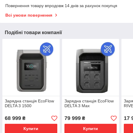
Повернення товару впродовж 14 днів за рахунок покупця
Всі умови повернення
Подібні товари компанії
Зарядна станція EcoFlow
Зарядна станція EcoFlow
Заря
DELTA 3 1500
DELTA 3 Max
RIVE
68 999
79 999
17 
₴
₴
Купити
Купити