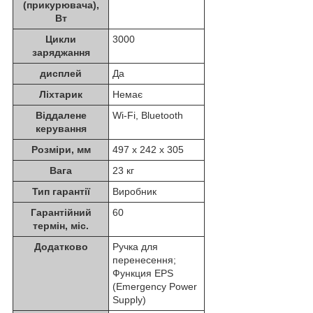
(прикурювача),
Вт
Цикли
3000
заряджання
дисплей
Да
Ліхтарик
Немає
Віддалене
Wi-Fi, Bluetooth
керування
Розміри, мм
497 х 242 х 305
Вага
23 кг
Тип гарантії
Виробник
Гарантійний
60
термін, міс.
Додатково
Ручка для
перенесення;
Функция EPS
(Emergency Power
Supply)