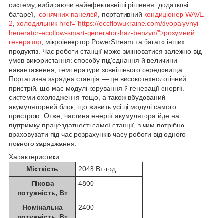
систему, вибираючи найефективніші рішення: додаткові
батареї,
сонячних панелей
, портативний
кондиціонер WAVE
2
,
холодильник href="https://ecoflowukraine.com/dvopalyvnyi-
henerator-ecoflow-smart-generator-haz-benzyn/">розумний
генератор
, мікроінвертор PowerStream та багато інших
продуктів. Час роботи станції може змінюватися залежно від
умов використання: способу під'єднання й величини
навантаження, температури зовнішнього середовища.
Портативна зарядна станція — це високотехнологічний
пристрій, що має модулі керування й генерації енергії,
системи охолодження тощо, а також вбудований
акумуляторний блок, що живить усі ці модулі самого
пристрою. Отже, частина енергії акумулятора йде на
підтримку працездатності самої станції, з чим потрібно
враховувати під час розрахунків часу роботи від одного
повного заряджання.
Характеристики
Місткість
2048 Вт·год
Пікова
4800
потужність, Вт
Номінальна
2400
потужність, Вт