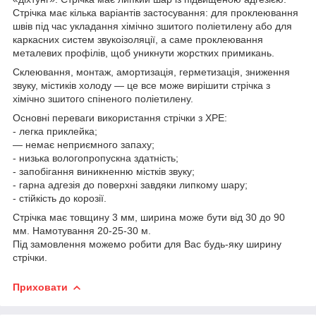
Стрічка має кілька варіантів застосування: для проклеювання
швів під час укладання хімічно зшитого поліетилену або для
каркасних систем звукоізоляції, а саме проклеювання
металевих профілів, щоб уникнути жорстких примикань.
Склеювання, монтаж, амортизація, герметизація, зниження
звуку, містиків холоду — це все може вирішити стрічка з
хімічно зшитого спіненого поліетилену.
Основні переваги використання стрічки з XPE:
- легка приклейка;
— немає неприємного запаху;
- низька вологопропускна здатність;
- запобігання виникненню містків звуку;
- гарна адгезія до поверхні завдяки липкому шару;
- стійкість до корозії.
Стрічка має товщину 3 мм, ширина може бути від 30 до 90
мм. Намотування 20-25-30 м.
Під замовлення можемо робити для Вас будь-яку ширину
стрічки.
Приховати