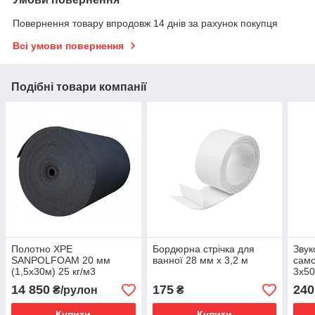
Повернення товару впродовж 14 днів за рахунок покупця
Всі умови повернення
Подібні товари компанії
Полотно XPE
Бордюрна стрічка для
Звук
SANPOLFOAM 20 мм
ванної 28 мм х 3,2 м
само
(1,5х30м) 25 кг/м3
3х50
14 850
175
240
₴/рулон
₴
Купити
Купити