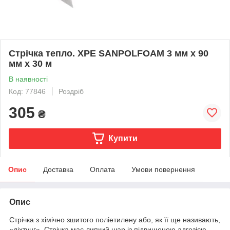
Стрічка тепло. XPE SANPOLFOAM 3 мм х 90
мм х 30 м
В наявності
Код: 77846
Роздріб
305
₴
Купити
Опис
Доставка
Оплата
Умови повернення
Опис
Стрічка з хімічно зшитого поліетилену або, як її ще називають,
«діхтунг». Стрічка має липкий шар із підвищеною адгезією.