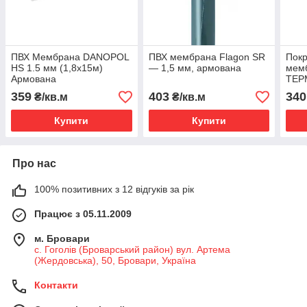
ПВХ Мембрана DANOPOL
ПВХ мембрана Flagon SR
Покр
HS 1.5 мм (1,8х15м)
— 1,5 мм, армована
мем
Армована
ТЕР
359
403
340
₴/кв.м
₴/кв.м
Купити
Купити
Про нас
100% позитивних з 12 відгуків за рік
Працює з 05.11.2009
м. Бровари
с. Гоголів (Броварський район) вул. Артема
(Жердовська), 50, Бровари, Україна
Контакти