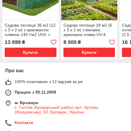
Садова теплиця 36 м2 (12
Садова теплиця 18 м2 (6
Садо
х 3 х 2 м) з армованою
х 3 х 2 м) з вікнами,
полі
плівкою 140 г/м2 UV4, з
армована плівка UV-4,
(2,5 
вікнами, труба 25 мм,
труба 25 мм, Зелена
Про
13 699
8 000
16 
₴
₴
Зелена
Купити
Купити
Про нас
100% позитивних з 12 відгуків за рік
Працює з 05.11.2009
м. Бровари
с. Гоголів (Броварський район) вул. Артема
(Жердовська), 50, Бровари, Україна
Контакти