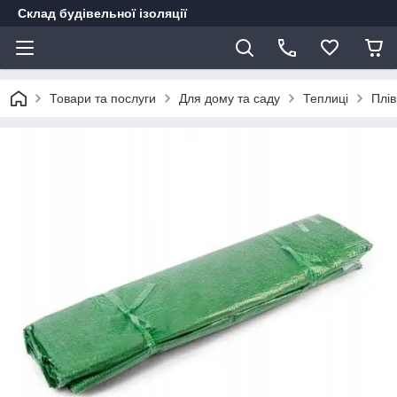
Склад будівельної ізоляції
Товари та послуги
Для дому та саду
Теплиці
Плів