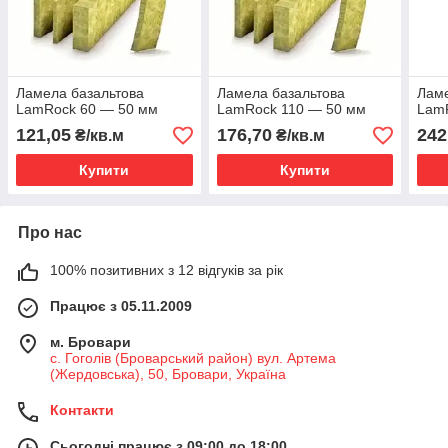
Ламела базальтова
Ламела базальтова
Ламе
LamRock 60 — 50 мм
LamRock 110 — 50 мм
Lam
121,05
176,70
242
₴/кв.м
₴/кв.м
Купити
Купити
Про нас
100% позитивних з 12 відгуків за рік
Працює з 05.11.2009
м. Бровари
с. Гоголів (Броварський район) вул. Артема
(Жердовська), 50, Бровари, Україна
Контакти
Сьогодні працює з 09:00 до 18:00