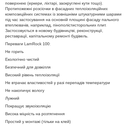
поверхнею (еркери, ліхтарі, заокруглені кути тощо).
Протипожежні розсіочки в фасадних теплоізоляційних
композиційних системах із зовнішніми штукатурними шарами
під час застосування на основній площині фасаду пального
втеплювачів, наприклад, пінополістисторольних плит.
Застосовується в новому будівництві, реконструкції,
реставрації, капітальному ремонті будівель.
Переваги LamRock 100:
Не горить
Екологічно чистий
Безпечний для довкілля
Високий рівень теплоізоляції
Не втрачає властивостей у разі перепадів температури
Не накопичує вологу
Лужний
Покращує звукоізоляцію
Висока міцність на розтягнення
Простий у монтажі (тільки на клей)