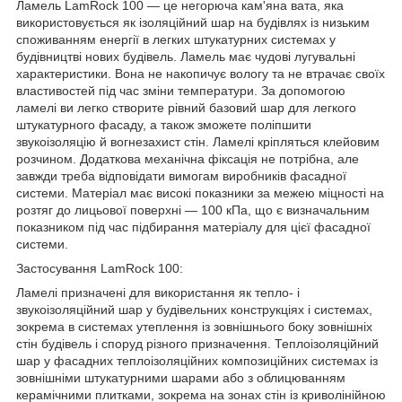
Ламель LamRock 100 — це негорюча кам'яна вата, яка
використовується як ізоляційний шар на будівлях із низьким
споживанням енергії в легких штукатурних системах у
будівництві нових будівель. Ламель має чудові лугувальні
характеристики. Вона не накопичує вологу та не втрачає своїх
властивостей під час зміни температури. За допомогою
ламелі ви легко створите рівний базовий шар для легкого
штукатурного фасаду, а також зможете поліпшити
звукоізоляцію й вогнезахист стін. Ламелі кріпляться клейовим
розчином. Додаткова механічна фіксація не потрібна, але
завжди треба відповідати вимогам виробників фасадної
системи. Матеріал має високі показники за межею міцності на
розтяг до лицьової поверхні — 100 кПа, що є визначальним
показником під час підбирання матеріалу для цієї фасадної
системи.
Застосування LamRock 100:
Ламелі призначені для використання як тепло- і
звукоізоляційний шар у будівельних конструкціях і системах,
зокрема в системах утеплення із зовнішнього боку зовнішніх
стін будівель і споруд різного призначення. Теплоізоляційний
шар у фасадних теплоізоляційних композиційних системах із
зовнішніми штукатурними шарами або з облицюванням
керамічними плитками, зокрема на зонах стін із криволінійною