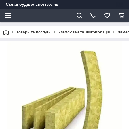
Склад будівельної ізоляції
Товари та послуги
Утеплювач та звукоізоляція
Ламел