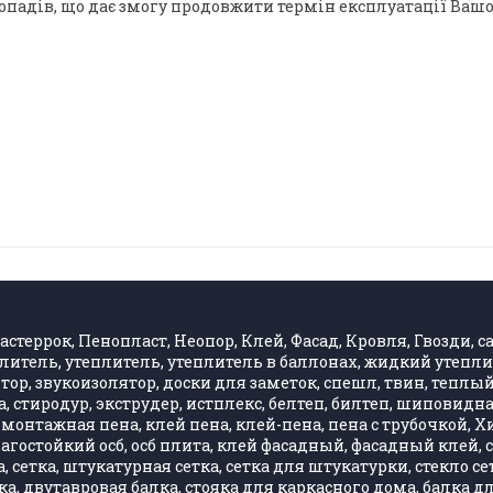
опадів, що дає змогу продовжити термін експлуатації Вашо
стеррок, Пенопласт, Неопор, Клей, Фасад, Кровля, Гвозди, са
литель, утеплитель, утеплитель в баллонах, жидкий утепли
, звукоизолятор, доски для заметок, спешл, твин, теплый 
 стиродур, экструдер, истплекс, белтеп, билтеп, шиповид
монтажная пена, клей пена, клей-пена, пена с трубочкой, 
влагостойкий осб, осб плита, клей фасадный, фасадный клей
 сетка, штукатурная сетка, сетка для штукатурки, стекло се
, двутавровая балка, стояка для каркасного дома, балка д