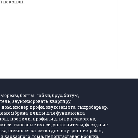
ї покрівлі.
морезы, болты. гайки, брус, битум,
тель, звукоизоровать квартиру,
дом, изовер профи, звукозащита, гидробарьер,
ная мембрана, плиты для фундамента,
Хирш, профили, профили для грпсокартона,
, смеси, гипсовые смеси, уплотнители, фасадные
тка, стеклосетка, сетка для внутренних работ,
ля каркасного дома, пенопластавая крошка,