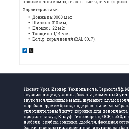
проникнення комах, птахів, листя, атмосферних 
Характеристики:
Довжина: 3000 мм;
Ширина: 310 мм;
Площа: 1, 22 м2;
Товщина: 1,14 мм;
Колір: коричневий (RAL 8017).
Изоват, Урса, Изовер, Технониколь, Термолайф, Ма
звукоизоляция, уклоны, базальт, коменный утеп
звукоизоляционные маты, шуманет, шумоизолятор
паробарьер, мембрана, подкровельная мембрана,
уплотнительный жгут, коронки для пенопласта, 
профиль кнауф, Кнауф, Гипсокартон, ОСБ, осб 3, 
дюбели, грибки, зонтики, дюбели, фасадная сетка,
балки перекрытия, деревянная двутавровая балка