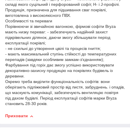
складі якого суцільний і перфорований софіт, Н- і J-профілі.
Продукція, призначена для підшивання сваг покрівлі,
виготовлена з високоякісного ПВХ.
Особливості та переваги
Порівнюючи зі звичайною вагонкою, фірмові софіти Bryza
мають низку переваг: - забезпечують надійний захист
підкрівельних ділянок, даючи змогу збільшувати період
експлуатації покрівлі;
- не схильні до утворення цвілі та процесів гниття;
- мають максимальний ступінь стійкості до температурних
перепадів (завдяки особливим замкам-з'єднанням);
Фарбування під горіх дає змогу успішно використовувати
декоративно-захисну продукцію на покрівлях будівель із
деревини.
Окремо треба виділити функціональність софітів: вони
оберігають підліжковий простір від листя, забруднень. і опадів,
що маскують комунікації, забезпечують вентиляцію повітря
під дахом будівлі. Період експлуатації софітів марки Bryza
становить 28-30 років.
Приховати