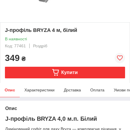
J-профіль BRYZA 4 м, білий
В наявності
Код: 77461
Роздріб
349
₴
Купити
Опис
Характеристики
Доставка
Оплата
Умови п
Опис
J-профіль BRYZA 4,0 м.п. Білий
Ламінований софіт для даху Bryza — комплексне рішення, у