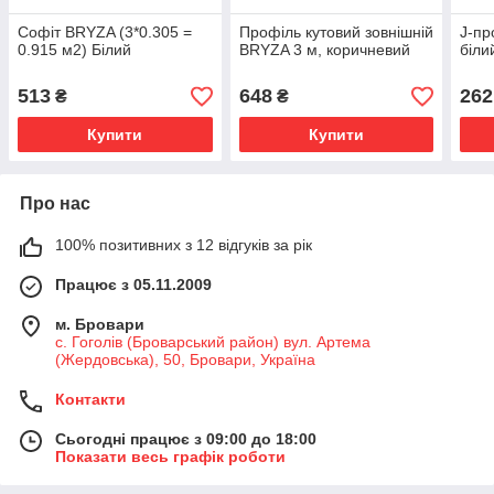
Софіт BRYZA (3*0.305 =
Профіль кутовий зовнішній
J-пр
0.915 м2) Білий
BRYZA 3 м, коричневий
біли
513
648
262
₴
₴
Купити
Купити
Про нас
100% позитивних з 12 відгуків за рік
Працює з 05.11.2009
м. Бровари
с. Гоголів (Броварський район) вул. Артема
(Жердовська), 50, Бровари, Україна
Контакти
Сьогодні працює з 09:00 до 18:00
Показати весь графік роботи