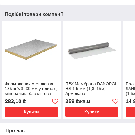
Подібні товари компанії
Фольгований утеплювач
ПВХ Мембрана DANOPOL
Пол
135 кг/м3, 30 мм у плитах,
HS 1.5 мм (1,8х15м)
SAN
мінеральна базальтова
Армована
(1,5
вата
283,10
359
14 
₴
₴/кв.м
Купити
Купити
Про нас