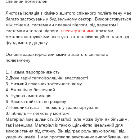
спінений поліетилен.
Листова ізоляція з хімічно зшитого спіненого поліетилену має
багато застосувань у будівельному секторі. Використовується
між стінами, системами плавної підлоги, під паркетом і
системами теплої підлоги,
гіпсокартонними
плитами,
металоконструкціями, як звуко- та теплоізоляційна плита від
фундаменту до даху.
Основні характеристики хімічно зшитого спіненого
поліетилену:
1. Низька паропроникність
2.Дуже гарні теплоізоляційні властивості
3. Низький показник токсичності диму
4. Екологічно безпечний
5. Чудова амортизація
6. Висока стійкість до розриву
7.Невелика вага — легкість у транспортуванні
8.Гибність — легкість у монтажі
Матеріал має щільність 30 кг/м3, але може бути як більшим,
так і меншим. Матеріал із такою щільністю ідеальний для
використання під стяжку. Він відіграє роль звукоізоляції від
ударних шумів. І має протоколи акустичних випробувань, де