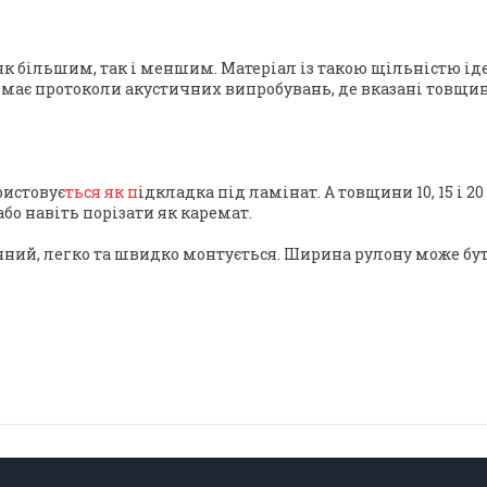
 як більшим, так і меншим. Матеріал із такою щільністю і
 І має протоколи акустичних випробувань, де вказані товщи
ристовує
ться як п
ідкладка під ламінат. А товщини 10, 15 і
бо навіть порізати як каремат.
й, легко та швидко монтується. Ширина рулону може бути 1 а