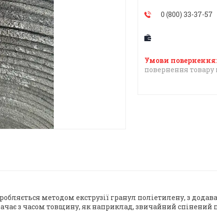
0 (800) 33-37-57
повернення товару 
робляється методом екструзії гранул поліетилену, з дода
трачає з часом товщину, як наприклад, звичайний спінений 