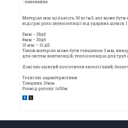
- паковання.
Матеріал має щільність 30 кг/м3, але може бути
відіграє роль звукоізоляції від ударних шумів.
5мм – 28дб
8мм – 30дб
10 мм — 31 дБ
Також матеріал може бути товщиною 3 мм, вико
для систем вентиляцій, теплоізоляцію для труб а
Хімічно зшитий поліетилен екологічний, безпечни
Технічні характеристики:
Товщина: 10мм
Розмір рулону: 1х50м