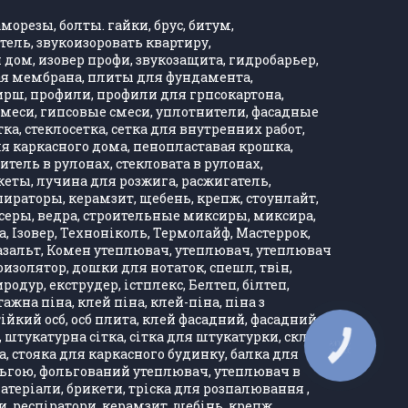
морезы, болты. гайки, брус, битум,
тель, звукоизоровать квартиру,
дом, изовер профи, звукозащита, гидробарьер,
ная мембрана, плиты для фундамента,
Хирш, профили, профили для грпсокартона,
, смеси, гипсовые смеси, уплотнители, фасадные
тка, стеклосетка, сетка для внутренних работ,
ля каркасного дома, пенопластавая крошка,
тель в рулонах, стекловата в рулонах,
кеты, лучина для розжига, расжигатель,
ираторы, керамзит, щебень, крепж, стоунлайт,
ксеры, ведра, строительные миксиры, миксира,
, Ізовер, Техноніколь, Термолайф, Мастеррок,
, базальт, Комен утеплювач, утеплювач, утеплювач
оизолятор, дошки для нотаток, спешл, твін,
одур, екструдер, істплекс, Белтеп, білтеп,
а піна, клей піна, клей-піна, піна з
тійкий осб, осб плита, клей фасадний, фасадний
, штукатурна сітка, сітка для штукатурки, скло
КНОПКА
ка, стояка для каркасного будинку, балка для
ЗВ'ЯЗКУ
ольгою, фольгований утеплювач, утеплювач в
матеріали, брикети, тріска для розпалювання ,
и, респіратори, керамзит, щебінь, крепж,