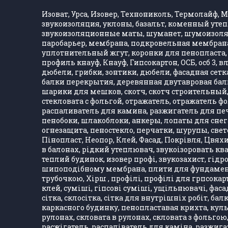
Изоват, Урса, Изовер, Технониколь, Термолайф, Ма
звукоизоляция, уклоны, базальт, коменный утеп
звукоизоляционные маты, шуманет, шумоизолятор
паробарьер, мембрана, подкровельная мембрана,
уплотнительный жгут, коронки для пенопласта, 
профиль кнауф, Кнауф, Гипсокартон, ОСБ, осб 3, 
дюбели, грибки, зонтики, дюбели, фасадная сетка,
балки перекрытия, деревянная двутавровая балка
шарики для мешков, скотч, скотч строительный, 
стекловата с фольгой, отражатель, отражатель 
распаливатель для камина, разжигатель для печ
пенобоки, шлакоблоки, анкеры, лопаты для снега
огнезащита, пеностекло, перчатки, шурупы, свет
Пінопласт, Неопор, Клей, Фасад, Покрівля, Цвяхи
в балонах, рідкий утеплювач, звукоізоровать кв
теплий будинок, изовер профі, звукозахист, гідро
шипоподібному мембрана, плити для фундаменту,
трубочкою, Хірш , профілі, профілі для грпсокарт
клей, суміші, гіпсові суміші, ущільнювачі, фасад
сітка, склосітка, сітка для внутрішніх робіт, ба
каркасного будинку, пенопластавая крихта, куль
рулонах, скловата в рулонах, скловата з фольгою
расжігатель, распаліватель для каміна, разжигат