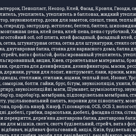
стеррок, Пенопласт, Неопор, Клей, Фасад, Кровля, Гвозди, са
литель, утеплитель, утеплитель в баллонах, жидкий утепли
, звукоизолятор, доски для заметок, спешл, твин, теплый 
 стиродур, экструдер, истплекс, белтеп, билтеп, шиповид
монтажная пена, клей пена, клей-пена, пена с трубочкой, 
влагостойкий осб, осб плита, клей фасадный, фасадный клей
 сетка, штукатурная сетка, сетка для штукатурки, стекло се
, двутавровая балка, стояка для каркасного дома, балка д
стрейч, вата с фольгой, фольгированный утеплитель, утепли
фольгированный, акция, Киев, строительные материалы, бри
ки, средства для дезинфекции, дезинфикаторы, маски, респ
, держаки, ручки для лопат, инструмент, лаки, краски, ми
одиоды, стеллажи, стилажи, ящики, теплый пол, Изоват, Урса
, саморізи, болти. гайки, брус, бітум, звукоізоляція, ухили
артиру, звукоізоляційні мати, Шуманет, шумоізолятор, звук
бар'єр, паробар'єр, мембрана, підпокрівельна мембрана, стир
 ущільнювальний палять, коронки для пінопласту, монтажн
она, профіль кнауф, Кнауф, Гіпсокартон, ОСБ, ОСБ 3, вологос
ні дюбелі, грибки, парасольки, дюбелі, фасадна сітка, сітка
лки перекриття, дерев'яна двотаврова балка, двотаврова бал
ки для мішків, скотч, скотч будівельний, стрейч, вата з ф
, відбивач, відбивач фольгований, акція, Київ, будівельні 
ель для грубки, засоби для дезінфекції, дезінфікатор, маск