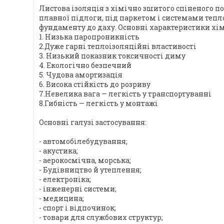
Листова ізоляція з хімічно зшитого спіненого п
плавної підлоги, під паркетом і системами тепл
фундаменту до даху. Основні характеристики хі
1. Низька паропроникність
2.Дуже гарні теплоізоляційні властивості
3. Низький показник токсичності диму
4. Екологічно безпечний
5. Чудова амортизація
6. Висока стійкість до розриву
7.Невелика вага — легкість у транспортуванні
8.Гибність — легкість у монтажі
Основні галузі застосування:
- автомобілебудування;
- акустика;
- аерокосмічна, морська;
- Будівництво й утеплення;
- електроніка;
- інженерні системи;
- медицина;
- спорт і відпочинок;
- товари для службових структур;