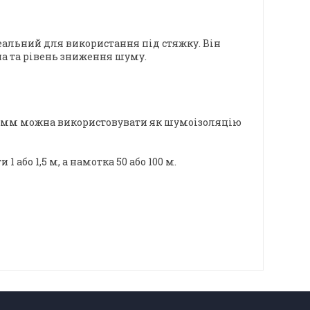
деальний для використання під стяжку. Він
на та рівень зниження шуму.
 20 мм можна використовувати як шумоізоляцію
бо 1,5 м, а намотка 50 або 100 м.