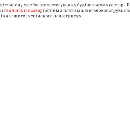
оліетилену має багато застосувань у будівельному секторі.
ої п
ідлоги, гіпсока
ртонними плитами, металоконструкціями,
мічно зшитого спіненого поліетилену: