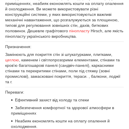
приміщеннях, неабияк економлять кошти на оплату опалення
й охолодження. Ви можете використовувати різні
конструкційні системи, у яких використовуються важливі
механічні навантаження, що розгалужуються за площиною,
типові для регулювання зовнішніх стін, дахів, биткових
половинок. Дешевле графітового
пінопласту
Hirsch, але якість
пінопласту українського виробництва.
Призначення:
Замінюють для покриття стін зі штукатурками, плитками,
цеглою
, каменем і світлопрозорими елементами, стінами та
кров'ю багатошарові панелі (сандвіч-панелі), каркасними
стінами та перекритими стінами, поли під стяжку (зовні
промислові), замасковані покриття, тераси. , балкони, лоджії
та г.
Переваги:
Ефективний захист від холоду та спеки
Забезпечення комфортної та здорової атмосфери в
приміщеннях
Неабияк економлять кошти на оплату опалення й
охолодження.