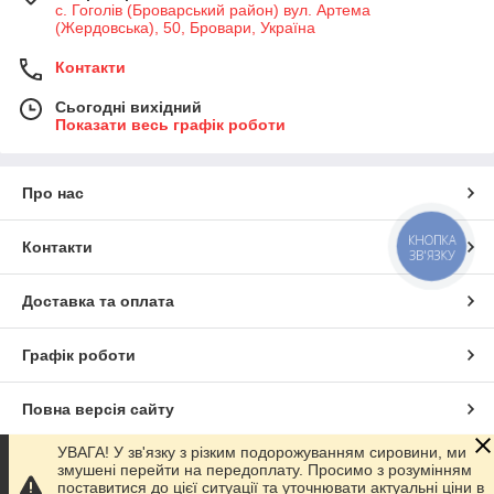
с. Гоголів (Броварський район) вул. Артема
(Жердовська), 50, Бровари, Україна
Контакти
Сьогодні вихідний
Показати весь графік роботи
Про нас
КНОПКА
Контакти
ЗВ'ЯЗКУ
Доставка та оплата
Графік роботи
Повна версія сайту
УВАГА! У зв'язку з різким подорожуванням сировини, ми
Сайт створено на маркетплейсі
Prom.ua
змушені перейти на передоплату. Просимо з розумінням
поставитися до цієї ситуації та уточнювати актуальні ціни в