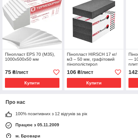
Пінопласт EPS 70 (M35),
Пінопласт HIRSCH 17 кг/
Піно
1000х500х50 мм
м3 – 50 мм, графітовий
— 1
пінополістирол
плит
75
106
142
₴/лист
₴/лист
Купити
Купити
Про нас
100% позитивних з 12 відгуків за рік
Працює з 05.11.2009
м. Бровари