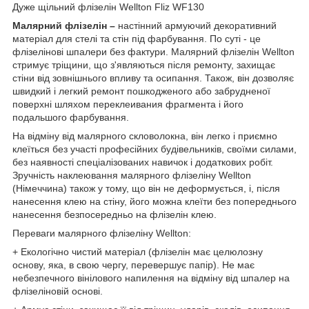
Дуже щільний флізелін Wellton Fliz WF130
Малярн
ий флізелін –
настінний армуючий декоративний
матеріал для стелі та стін під фарбування. По суті - це
флізелінові шпалери без фактури. Малярний флізелін Wellton
стримує тріщини, що з'являються після ремонту, захищає
стіни від зовнішнього впливу та осипання. Також, він дозволяє
швидкий і легкий ремонт пошкодженого або забрудненої
поверхні шляхом переклеивания фрагмента і його
подальшого фарбування.
На відміну від малярного скловолокна, він легко і приємно
клеїться без участі професійних будівельників, своїми силами,
без наявності спеціалізованих навичок і додаткових робіт.
Зручність наклеювання малярного флізеліну Wellton
(Німеччина) також у тому, що він не деформується, і, після
нанесення клею на стіну, його можна клеїти без попереднього
нанесення безпосередньо на флізелін клею.
Переваги малярного флізеліну Wellton:
+ Екологічно чистий матеріал (флізелін має целюлозну
основу, яка, в свою чергу, перевершує папір). Не має
небезпечного вінілового напилення на відміну від шпалер на
флізеліновій основі.