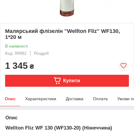
Малярський флізелін "Wellton Fliz" WF130,
1*20 м
В наявності
Код: 99982
Роздріб
1 345
₴
Купити
Опис
Характеристики
Доставка
Оплата
Умови п
Опис
Wellton
Fliz
WF
130 (
WF
130-20)
(Німеччина)