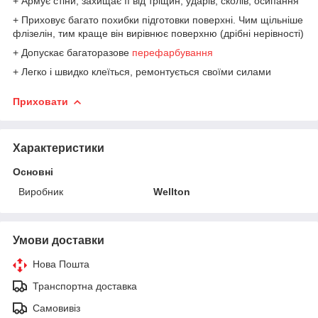
+ Армує стіни, захищає її від тріщин, ударів, сколів, осипання
+ Приховує багато похибки підготовки поверхні. Чим щільніше
флізелін, тим краще він вирівнює поверхню (дрібні нерівності)
+ Допускає багаторазове
перефарбування
+ Легко і швидко клеїться, ремонтується своїми силами
Приховати
Характеристики
Основні
Виробник
Wellton
Умови доставки
Нова Пошта
Транспортна доставка
Самовивіз