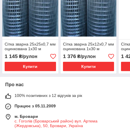
Сітка зварна 25х25х0,7 мм
Сітка зварна 25х12х0,7 мм
Сітк
оцинкована 1х30 м
оцинкована 1х30 м
оцин
1 145
1 376
1 4
₴/рулон
₴/рулон
Купити
Купити
Про нас
100% позитивних з 12 відгуків за рік
Працює з 05.11.2009
м. Бровари
с. Гоголів (Броварський район) вул. Артема
(Жердовська), 50, Бровари, Україна