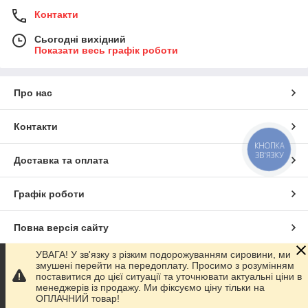
Контакти
Сьогодні вихідний
Показати весь графік роботи
Про нас
Контакти
КНОПКА
ЗВ'ЯЗКУ
Доставка та оплата
Графік роботи
Повна версія сайту
УВАГА! У зв'язку з різким подорожуванням сировини, ми
Сайт створено на маркетплейсі
Prom.ua
змушені перейти на передоплату. Просимо з розумінням
поставитися до цієї ситуації та уточнювати актуальні ціни в
менеджерів із продажу. Ми фіксуємо ціну тільки на
Політика конфіденційності
ОПЛАЧНИЙ товар!