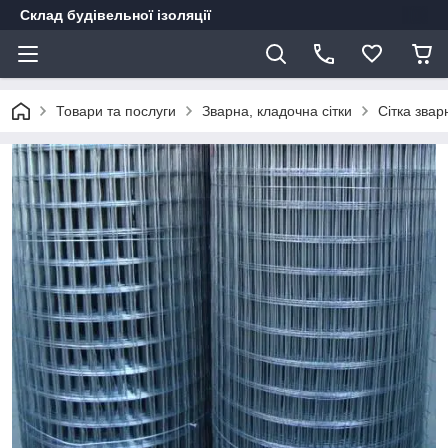
Склад будівельної ізоляції
Товари та послуги
Зварна, кладочна сітки
Сітка зва