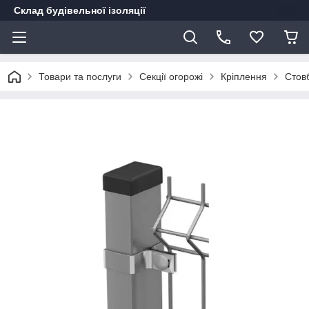
Склад будівельної ізоляції
Товари та послуги
Секції огорожі
Кріплення
Стовб