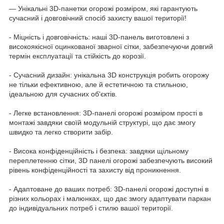
— Унікальні 3D-панетки огорожі розміром, які гарантують
сучасний і довговічний спосіб захисту вашої території!
- Міцність і довговічність: наші 3D-панель виготовлені з
високоякісної оцинкованої зварної сітки, забезпечуючи довгий
термін експлуатації та стійкість до корозії.
- Сучасний дизайн: унікальна 3D конструкція робить огорожу
не тільки ефективною, але й естетичною та стильною,
ідеальною для сучасних об'єктів.
- Легке встановлення: 3D-панелі огорожі розміром прості в
монтажі завдяки своїй модульній структурі, що дає змогу
швидко та легко створити забір.
- Висока конфіденційність і безпека: завдяки щільному
переплетенню сітки, 3D панелі огорожі забезпечують високий
рівень конфіденційності та захисту від проникнення.
- Адаптоване до ваших потреб: 3D-панелі огорожі доступні в
різних кольорах і малюнках, що дає змогу адаптувати паркан
до індивідуальних потреб і стилю вашої території.