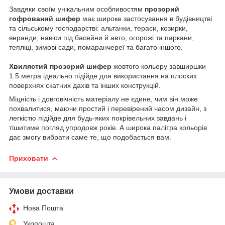
Завдяки своїм унікальним особливостям
прозорий
гофрований шифер
має широке застосування в будівництві
та сільському господарстві: альтанки, тераси, козирки,
веранди, навіси під басейни й авто, огорожі та паркани,
тепліці, зимові сади, помаранчереї та багато іншого.
Хвилястий прозорий шифер
жовтого кольору завширшки
1.5 метра ідеально підійде для використання на плоских
поверхнях скатних дахів та інших конструкцій.
Міцність і довговічність матеріалу не єдине, чим він може
похвалитися, маючи простий і перевірений часом дизайн, з
легкістю підійде для будь-яких покрівельних завдань і
тішитиме погляд упродовж років. А широка палітра кольорів
дає змогу вибрати саме те, що подобається вам.
Приховати
Умови доставки
Нова Пошта
Укрпошта