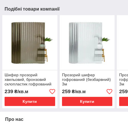
Подібні товари компанії
Шифер прозорий
Прозорий шифер
Про
хвильовий, бронзовий
гофрований (безбарвний)
гофр
склопластик гофрований
3м
3м
(Італія)
239
259
259
₴/кв.м
₴/кв.м
Купити
Купити
Про нас