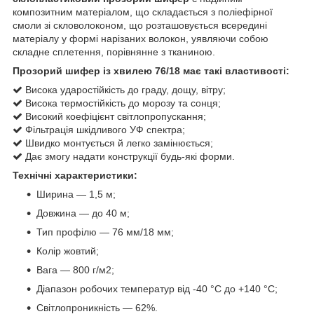
композитним матеріалом, що складається з поліефірної
смоли зі скловолоконом, що розташовується всередині
матеріалу у формі нарізаних волокон, уявляючи собою
складне сплетення, порівнянне з тканиною.
Прозорий шифер із хвилею 76/18 має такі властивості:
Висока ударостійкість до граду, дощу, вітру;
Висока термостійкість до морозу та сонця;
Високий коефіцієнт світлопропускання;
Фільтрація шкідливого УФ спектра;
Швидко монтується й легко замінюється;
Дає змогу надати конструкції будь-які форми.
Технічні характеристики:
Ширина — 1,5 м;
Довжина — до 40 м;
Тип профілю — 76 мм/18 мм;
Колір жовтий;
Вага — 800 г/м2;
Діапазон робочих температур від -40 °C до +140 °C;
Світлопроникність — 62%.