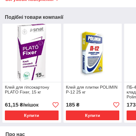
Подібні товари компанії
Клей для гіпсокартону
Клей для плитки POLIMIN
ПБ-4
PLATO Fixer, 15 кг
P-12 25 кг
клад
Poli
61,15
185
173
₴/мішок
₴
Купити
Купити
Про нас