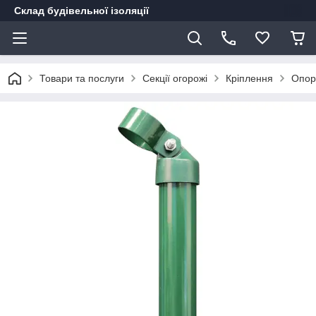
Склад будівельної ізоляції
Товари та послуги
Секції огорожі
Кріплення
Опор