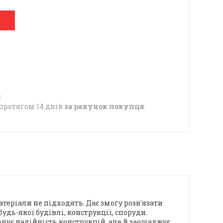
протягом 14 днів
за рахунок покупця
теріали не підходять. Дає змогу розв'язати
дь-якої будівлі, конструкції, споруди.
ечує надійність конструкцій, але й заощаджує