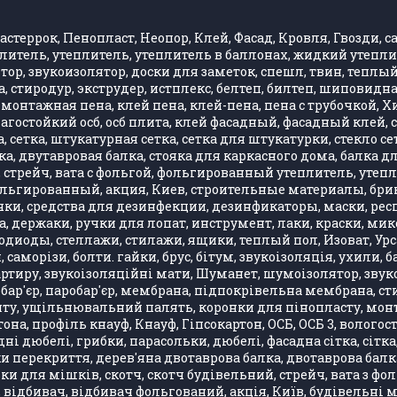
стеррок, Пенопласт, Неопор, Клей, Фасад, Кровля, Гвозди, са
литель, утеплитель, утеплитель в баллонах, жидкий утепли
, звукоизолятор, доски для заметок, спешл, твин, теплый 
 стиродур, экструдер, истплекс, белтеп, билтеп, шиповид
монтажная пена, клей пена, клей-пена, пена с трубочкой, 
влагостойкий осб, осб плита, клей фасадный, фасадный клей
 сетка, штукатурная сетка, сетка для штукатурки, стекло се
, двутавровая балка, стояка для каркасного дома, балка д
стрейч, вата с фольгой, фольгированный утеплитель, утепли
фольгированный, акция, Киев, строительные материалы, бри
ки, средства для дезинфекции, дезинфикаторы, маски, респ
, держаки, ручки для лопат, инструмент, лаки, краски, ми
одиоды, стеллажи, стилажи, ящики, теплый пол, Изоват, Урса
, саморізи, болти. гайки, брус, бітум, звукоізоляція, ухили
артиру, звукоізоляційні мати, Шуманет, шумоізолятор, звук
бар'єр, паробар'єр, мембрана, підпокрівельна мембрана, стир
 ущільнювальний палять, коронки для пінопласту, монтажн
она, профіль кнауф, Кнауф, Гіпсокартон, ОСБ, ОСБ 3, вологос
ні дюбелі, грибки, парасольки, дюбелі, фасадна сітка, сітка
лки перекриття, дерев'яна двотаврова балка, двотаврова бал
ки для мішків, скотч, скотч будівельний, стрейч, вата з ф
, відбивач, відбивач фольгований, акція, Київ, будівельні 