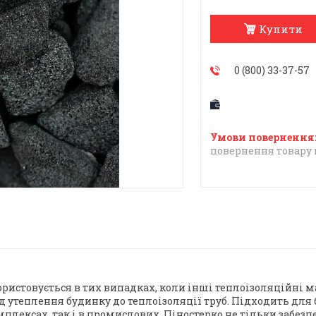
Купити
0 (800) 33-37-57
повернення товару 
ристовується в тих випадках, коли інші теплоізоляційні ма
 утеплення будинку до теплоізоляції труб. Підходить для бу
лексах, так і в промислових. Піностерко не тільки забезп