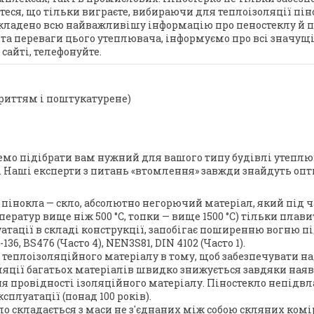
ся, що тільки виграєте, вибираючи для теплоізоляції пінос
икладено всю найважливішу інформацію про пеностеклу й п
і та переваги цього утеплювача, інформуємо про всі значущ
сайті, телефонуйте.
криттям і поштукатурене)
мо підібрати вам нужний для вашого типу будівлі утеплюв
. Наші експерти з питань «втомлення» завжди знайдуть опт
інокла — скло, абсолютно негорючий матеріал, який під ч
ератур вище ніж 500 °C, топки — вище 1500 °C) тільки плавит
тації в складі конструкції, запобігає поширенню вогню пі
6, BS476 (Часто 4), NEN3S81, DIN 4102 (Часто 1).
 теплоізоляційного матеріалу в тому, щоб забезпечувати на
ляції багатьох матеріалів швидко знижується завдяки ная
 провідності ізоляційного матеріалу. Піностекло непідвлад
ксплуатації (понад 100 років).
 складається з маси не з'єднаних між собою скляних комі