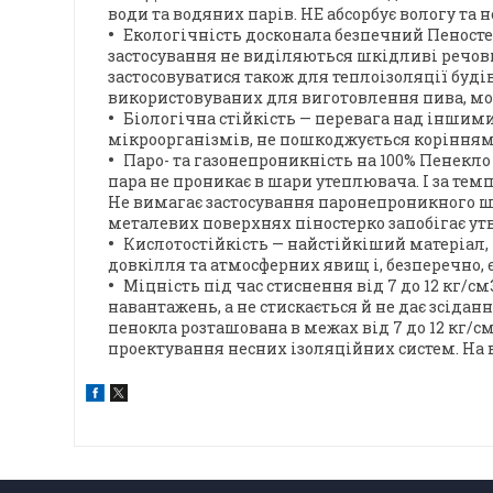
води та водяних парів. НЕ абсорбує вологу та н
Екологічність досконала безпечний Пеносте
застосування не виділяються шкідливі речовин
застосовуватися також для теплоізоляції буд
використовуваних для виготовлення пива, мо
Біологічна стійкість — перевага над іншим
мікроорганізмів, не пошкоджується корінням 
Паро- та газонепроникність на 100% Пенекло
пара не проникає в шари утеплювача. І за тем
Не вимагає застосування паронепроникного ша
металевих поверхнях піностерко запобігає утв
Кислотостійкість — найстійкіший матеріал, 
довкілля та атмосферних явищ і, безперечно,
Міцність під час стиснення від 7 до 12 кг/
навантажень, а не стискається й не дає зсіданн
пенокла розташована в межах від 7 до 12 кг/с
проектування несних ізоляційних систем. На 