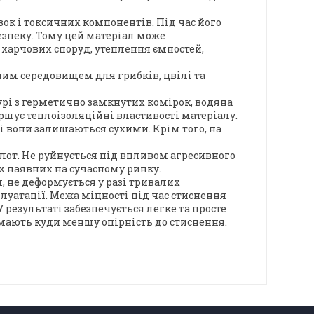
ок і токсичних компонентів. Під час його
езпеку. Тому цей матеріал може
 харчових споруд, утеплення ємностей,
ним середовищем для грибків, цвілі та
урі з герметично замкнутих комірок, водяна
іршує теплоізоляційні властивості матеріалу.
і вони залишаються сухими. Крім того, на
слот. Не руйнується під впливом агресивного
х наявних на сучасному ринку.
, не деформується у разі тривалих
сплуатації. Межа міцності під час стиснення
 результаті забезпечується легке та просте
 мають куди меншу опірність до стиснення.