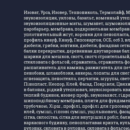
Изоват, Урса, Изовер, Технониколь, Термолайф, Ма
звукоизоляция, уклоны, базальт, коменный утеп
звукоизоляционные маты, шуманет, шумоизолятор
паробарьер, мембрана, подкровельная мембрана,
уплотнительный жгут, коронки для пенопласта, 
профиль кнауф, Кнауф, Гипсокартон, ОСБ, осб 3, 
дюбели, грибки, зонтики, дюбели, фасадная сетка,
балки перекрытия, деревянная двутавровая балка
шарики для мешков, скотч, скотч строительный, 
стекловата с фольгой, отражатель, отражатель 
распаливатель для камина, разжигатель для печ
пенобоки, шлакоблоки, анкеры, лопаты для снега
огнезащита, пеностекло, перчатки, шурупы, свет
Пінопласт, Неопор, Клей, Фасад, Покрівля, Цвяхи
в балонах, рідкий утеплювач, звукоізоровать кв
теплий будинок, изовер профі, звукозахист, гідро
шипоподібному мембрана, плити для фундаменту,
трубочкою, Хірш , профілі, профілі для грпсокарт
клей, суміші, гіпсові суміші, ущільнювачі, фасад
сітка, склосітка, сітка для внутрішніх робіт, ба
каркасного будинку, пенопластавая крихта, куль
рулонах, скловата в рулонах, скловата з фольгою