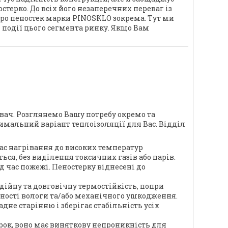
терко. До всіх його незаперечних переваг із
ро пеностек марки PINOSKLO зокрема. Тут ми
і події цього сегмента ринку. Якщо Вам
ач. Розглянемо Вашу потребу окремо та
имальний варіант теплоізоляції для Вас. Відділ
ас нагрівання до високих температур
ься, без виділення токсичних газів або парів.
д час пожежі. Пеностерку віднесені до
дійну та довговічну термостійкість, попри
вності вологи та/або механічного ушкодження.
не старінню і зберігає стабільність усіх
рок, воно має виняткову непроникність для