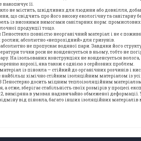
е накопичує її.
кло не містить, шкідливих для людини або довкілля, добав
и, що свідчить про його високу екологічну та санітарну б
івель із високими вимогами санітарних норм: промислових
лочної продукції тощо.
и Пеностекло повністю неорганічний матеріал і не є пожив
рослин; абсолютно «непрохідний» для гризунів.
 абсолютно не пропускає водяної пари. Завдяки його структ
ператури точки роси не конденсується в ньому, тобто не пог
ру. На ізольованих конструкціях не конденсується волога, 
оренню корозії, яка також є однією з серйозних проблем.
матеріал із пінокла — стійкий до органічних розчинів і ки
 є найбільш хімічно стійким ізоляційним матеріалом із усі
см3 Пеностерко досить міцним теплоізоляційним матеріалом
я, а отже, зберігає стабільність своїх розмірів у процесі ек
м2, виміряна в умовах надзвичайно обмеженої деформації. У
відміну від пінокла, багато інших ізоляційних матеріалів