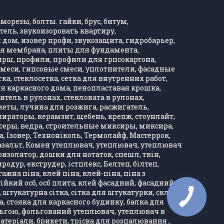
морезы, болты. гайки, брус, битум,
тель, звукоизоровать квартиру,
дом, изовер профи, звукозащита, гидробарьер,
ная мембрана, плиты для фундамента,
Хирш, профили, профили для грпсокартона,
, смеси, гипсовые смеси, уплотнители, фасадные
тка, стеклосетка, сетка для внутренних работ,
ля каркасного дома, пенопластавая крошка,
тель в рулонах, стекловата в рулонах,
кеты, лучина для розжига, расжигатель,
ираторы, керамзит, щебень, крепж, стоунлайт,
ксеры, ведра, строительные миксиры, миксира,
, Ізовер, Техноніколь, Термолайф, Мастеррок,
, базальт, Комен утеплювач, утеплювач, утеплювач
оизолятор, дошки для нотаток, спешл, твін,
одур, екструдер, істплекс, Белтеп, білтеп,
а піна, клей піна, клей-піна, піна з
тійкий осб, осб плита, клей фасадний, фасадний
, штукатурна сітка, сітка для штукатурки, скло
ка, стояка для каркасного будинку, балка для
ольгою, фольгований утеплювач, утеплювач в
матеріали, брикети, тріска для розпалювання ,