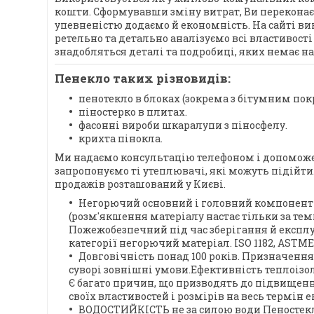
кошти. Сформувавши зміну витрат, Ви переконаєте
упевненістю додаємо й економність. На сайті в
ретельно та детально аналізуємо всі властивост
знадобляться деталі та подробиці, яких немає на 
Пенекло таких різновидів:
пенотекло в блоках (зокрема з бітумним по
піностерко в плитах.
фасонні вироби шкаралупи з піносфелу.
крихта пінокла.
Ми надаємо консультацію телефоном і допоможе
запропонуємо ті утеплювачі, які можуть підійти
продажів розташований у Києві.
Негорючий основний і головний компонент п
(розм'якшення матеріалу настає тільки за темп
Пожежобезпечний під час зберігання й експлуа
категорії негорючий матеріал. ISO 1182, ASTME-13
Довговічність понад 100 років. Призначення
суворі зовнішні умови.Ефективність теплоізо
Є багато причин, що призводять до підвищення
своїх властивостей і розмірів на весь термін е
ВОДОСТИЙКІСТЬ не за силою води Пеностекло