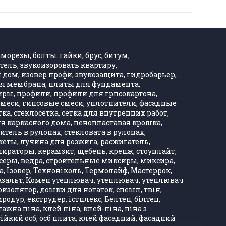
морезы, болты. гайки, брус, битум,
тель, звукоизоровать квартиру,
дом, изовер профи, звукозащита, гидробарьер,
ная мембрана, плиты для фундамента,
Хирш, профили, профили для грпсокартона,
, смеси, гипсовые смеси, уплотнители, фасадные
тка, стеклосетка, сетка для внутренних работ,
ля каркасного дома, пенопластавая крошка,
тель в рулонах, стекловата в рулонах,
кеты, лучина для розжига, расжигатель,
ираторы, керамзит, щебень, крепж, стоунлайт,
ксеры, ведра, строительные миксиры, миксира,
, Ізовер, Техноніколь, Термолайф, Мастеррок,
, базальт, Комен утеплювач, утеплювач, утеплювач
оизолятор, дошки для нотаток, спешл, твін,
одур, екструдер, істплекс, Белтеп, білтеп,
а піна, клей піна, клей-піна, піна з
тійкий осб, осб плита, клей фасадний, фасадний