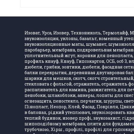
Изоват, Урса, Изовер, Технониколь, Термолайф, Ма
звукоизоляция, уклоны, базальт, коменный утеп
звукоизоляционные маты, шуманет, шумоизолятор
паробарьер, мембрана, подкровельная мембрана,
уплотнительный жгут, коронки для пенопласта, 
профиль кнауф, Кнауф, Гипсокартон, ОСБ, осб 3, 
дюбели, грибки, зонтики, дюбели, фасадная сетка,
балки перекрытия, деревянная двутавровая балка
шарики для мешков, скотч, скотч строительный, 
стекловата с фольгой, отражатель, отражатель 
распаливатель для камина, разжигатель для печ
пенобоки, шлакоблоки, анкеры, лопаты для снега
огнезащита, пеностекло, перчатки, шурупы, свет
Пінопласт, Неопор, Клей, Фасад, Покрівля, Цвяхи
в балонах, рідкий утеплювач, звукоізоровать кв
теплий будинок, изовер профі, звукозахист, гідро
шипоподібному мембрана, плити для фундаменту,
трубочкою, Хірш , профілі, профілі для грпсокарт