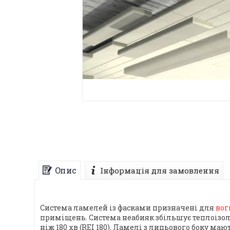
Опис
Інформація для замовлення
Система ламелей із фасками призначені для
вог
приміщень. Система неабияк збільшує теплоізо
ніж 180 хв (REI 180). Ламелі з лицьового боку м