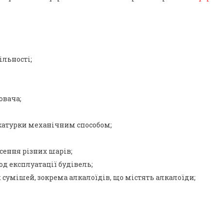
ільності;
ювача;
катурки механічним способом;
сення різних шарів;
од експлуатації будівель;
х сумішей, зокрема алкалоїдів, що містять алкалоїди;