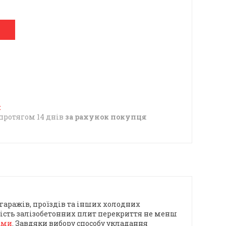
протягом 14 днів
за рахунок покупця
 гаражів, проїздів та інших холодних
ість залізобетонних плит перекриття не менш
ами
. Завдяки вибору способу укладання