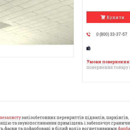
Купити
0 (800) 33-37-57
повернення товару 
незахисту
залізобетонних перекриттів підвалів, паркінгів,
ляцію та звукопоглинання приміщень і забезпечує граничн
ають фаски та пофарбовані в білий колір вогнетривкими
фарб