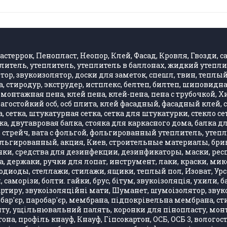
стеррок, Пенопласт, Неопор, Клей, Фасад, Кровля, Гвозди, са
литель, утеплитель, утеплитель в баллонах, жидкий утепли
, звукоизолятор, доски для заметок, спешл, твин, теплый 
 стиродур, экструдер, истплекс, белтеп, билтеп, шиповид
монтажная пена, клей пена, клей-пена, пена с трубочкой, 
влагостойкий осб, осб плита, клей фасадный, фасадный клей
 сетка, штукатурная сетка, сетка для штукатурки, стекло се
, двутавровая балка, стояка для каркасного дома, балка д
стрейч, вата с фольгой, фольгированный утеплитель, утепли
фольгированный, акция, Киев, строительные материалы, бри
ки, средства для дезинфекции, дезинфикаторы, маски, респ
, держаки, ручки для лопат, инструмент, лаки, краски, ми
одиоды, стеллажи, стилажи, ящики, теплый пол, Изоват, Урса
, саморізи, болти. гайки, брус, бітум, звукоізоляція, ухили
артиру, звукоізоляційні мати, Шуманет, шумоізолятор, звук
бар'єр, паробар'єр, мембрана, підпокрівельна мембрана, стир
 ущільнювальний палять, коронки для пінопласту, монтажн
она, профіль кнауф, Кнауф, Гіпсокартон, ОСБ, ОСБ 3, вологос