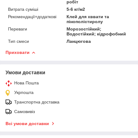
робіт
Витрата суміші
5-6 кг/м2
Рекомендації+додаткові
Клей для хввати та
пінополістиролу
Переваги
Морозостійкий;
Водостійкий; кідрофобний
Тип смеси
Ланцюгова
Приховати
Умови доставки
Нова Пошта
Укрпошта
Транспортна доставка
Самовивіз
Всі умови доставки