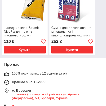
Фасадний клей Baumit
Суміш для приклеювання
NivoFix для плит з
мінеральних і
пінополістиролу і
пінополістирольних плит
мінеральної вати, 25 кг
Kreisel 205, 25 кг
110
252
₴
₴
Купити
Купити
Про нас
100% позитивних з 12 відгуків за рік
Працює з 05.11.2009
м. Бровари
с. Гоголів (Броварський район) вул. Артема
(Жердовська), 50, Бровари, Україна