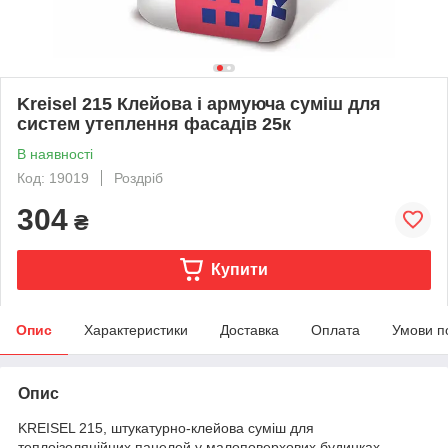
Kreisel 215 Клейова і армуюча суміш для
систем утеплення фасадів 25к
В наявності
Код: 19019
Роздріб
304
₴
Купити
Опис
Характеристики
Доставка
Оплата
Умови п
Опис
KREISEL 215, штукатурно-клейова суміш для
теплоізоляційних панелей у малоповерхових будинках,