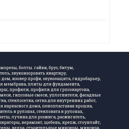
морезы, болты. гайки, брус, битум,
тель, звукоизоровать квартиру,
дом, изовер профи, звукозащита, гидробарьер,
ная мембрана, плиты для фундамента,
Хирш, профили, профили для грпсокартона,
, смеси, гипсовые смеси, уплотнители, фасадные
тка, стеклосетка, сетка для внутренних работ,
ля каркасного дома, пенопластавая крошка,
тель в рулонах, стекловата в рулонах,
кеты, лучина для розжига, расжигатель,
ираторы, керамзит, щебень, крепж, стоунлайт,
ксеры, ведра, строительные миксиры, миксира,