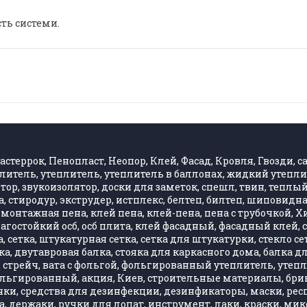
сть системи.
стеррок, Пенопласт, Неопор, Клей, Фасад, Кровля, Гвозди, са
литель, утеплитель, утеплитель в баллонах, жидкий утепли
, звукоизолятор, доски для заметок, спешл, твин, теплый 
 стиродур, экструдер, истплекс, белтеп, билтеп, шиповид
монтажная пена, клей пена, клей-пена, пена с трубочкой, 
влагостойкий осб, осб плита, клей фасадный, фасадный клей
 сетка, штукатурная сетка, сетка для штукатурки, стекло се
, двутавровая балка, стояка для каркасного дома, балка д
стрейч, вата с фольгой, фольгированный утеплитель, утепли
фольгированный, акция, Киев, строительные материалы, бри
ки, средства для дезинфекции, дезинфикаторы, маски, респ
, держаки, ручки для лопат, инструмент, лаки, краски, ми