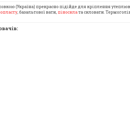
вкою (Україна) прекрасно підійде для кріплення утеплюва
нопласту
, базальтової вати,
піноскла
та скловати. Термоголі
ювачів: