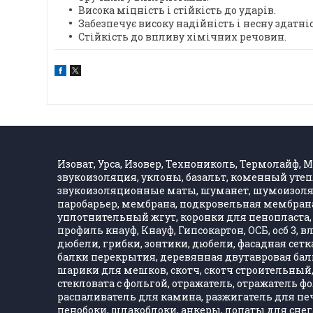
Висока міцність і стійкість до ударів.
Забезпечує високу надійність і несну здатні
Стійкість до впливу хімічних речовин.
Изоват, Урса, Изовер, Технониколь, Термолайф, Ма
звукоизоляция, уклоны, базальт, коменный утеп
звукоизоляционные маты, шуманет, шумоизолятор
паробарьер, мембрана, подкровельная мембрана,
уплотнительный жгут, коронки для пенопласта, 
профиль кнауф, Кнауф, Гипсокартон, ОСБ, осб 3, 
дюбели, грибки, зонтики, дюбели, фасадная сетка,
балки перекрытия, деревянная двутавровая балка
шарики для мешков, скотч, скотч строительный, 
стекловата с фольгой, отражатель, отражатель 
распаливатель для камина, разжигатель для печ
пенобоки, шлакоблоки, анкеры, лопаты для снега