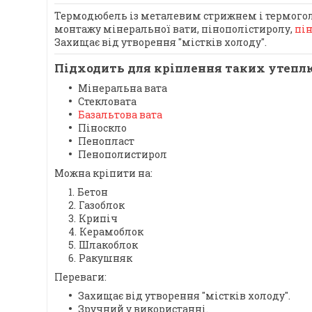
Термодюбель із металевим стрижнем і термоголо
монтажу мінеральної вати, пінополістиролу,
пі
Захищає від утворення "містків холоду".
Підходить для кріплення таких утепл
Мінеральна вата
Стекловата
Базальтова вата
Піноскло
Пенопласт
Пенополистирол
Можна кріпити на:
Бетон
Газоблок
Крипіч
Керамоблок
Шлакоблок
Ракушняк
Переваги:
Захищає від утворення "містків холоду".
Зручний у використанні.