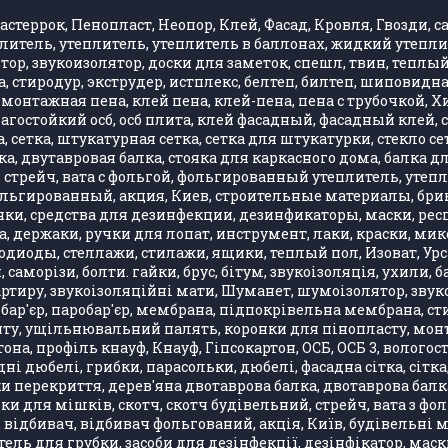
стеррок, Пенопласт, Неопор, Клей, Фасад, Кровля, Гвозди, са
литель, утеплитель, утеплитель в баллонах, жидкий утепли
, звукоизолятор, доски для заметок, спешл, твин, теплый 
 стиродур, экструдер, истплекс, белтеп, билтеп, шиповид
монтажная пена, клей пена, клей-пена, пена с трубочкой, 
влагостойкий осб, осб плита, клей фасадный, фасадный клей
 сетка, штукатурная сетка, сетка для штукатурки, стекло се
, двутавровая балка, стояка для каркасного дома, балка д
стрейч, вата с фольгой, фольгированный утеплитель, утепли
фольгированный, акция, Киев, строительные материалы, бри
ки, средства для дезинфекции, дезинфикаторы, маски, респ
, держаки, ручки для лопат, инструмент, лаки, краски, ми
одиоды, стеллажи, стилажи, ящики, теплый пол, Изоват, Урса
, саморізи, болти. гайки, брус, бітум, звукоізоляція, ухили
артиру, звукоізоляційні мати, Шуманет, шумоізолятор, звук
бар'єр, паробар'єр, мембрана, підпокрівельна мембрана, стир
 ущільнювальний палять, коронки для пінопласту, монтажн
она, профіль кнауф, Кнауф, Гіпсокартон, ОСБ, ОСБ 3, вологос
ні дюбелі, грибки, парасольки, дюбелі, фасадна сітка, сітка
лки перекриття, дерев'яна двотаврова балка, двотаврова бал
ки для мішків, скотч, скотч будівельний, стрейч, вата з ф
, відбивач, відбивач фольгований, акція, Київ, будівельні 
ель для грубки, засоби для дезінфекції, дезінфікатор, маск