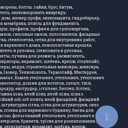
морезы, болты. гайки, брус, битум,
тель, звукоизоровать квартиру,
дом, изовер профи, звукозащита, гидробарьер,
ная мембрана, плиты для фундамента,
Хирш, профили, профили для грпсокартона,
, смеси, гипсовые смеси, уплотнители, фасадные
тка, стеклосетка, сетка для внутренних работ,
ля каркасного дома, пенопластавая крошка,
тель в рулонах, стекловата в рулонах,
кеты, лучина для розжига, расжигатель,
ираторы, керамзит, щебень, крепж, стоунлайт,
ксеры, ведра, строительные миксиры, миксира,
, Ізовер, Техноніколь, Термолайф, Мастеррок,
, базальт, Комен утеплювач, утеплювач, утеплювач
оизолятор, дошки для нотаток, спешл, твін,
одур, екструдер, істплекс, Белтеп, білтеп,
а піна, клей піна, клей-піна, піна з
тійкий осб, осб плита, клей фасадний, фасадний
, штукатурна сітка, сітка для штукатурки, скло
ка, стояка для каркасного будинку, балка для
ольгою, фольгований утеплювач, утеплювач в
КНОПКА
ЗВ'ЯЗКУ
матеріали, брикети, тріска для розпалювання ,
и, респіратори, керамзит, щебінь, крепж,