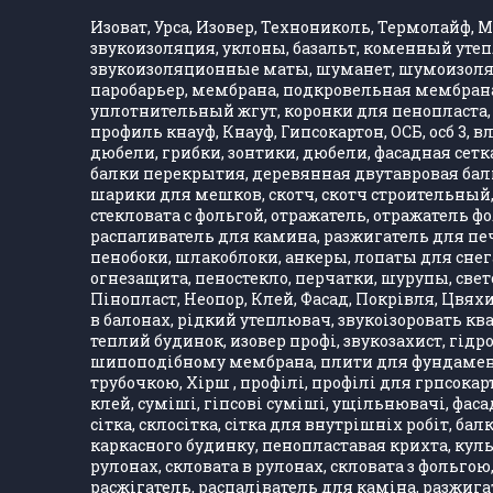
Изоват, Урса, Изовер, Технониколь, Термолайф, Ма
звукоизоляция, уклоны, базальт, коменный утеп
звукоизоляционные маты, шуманет, шумоизолятор
паробарьер, мембрана, подкровельная мембрана,
уплотнительный жгут, коронки для пенопласта, 
профиль кнауф, Кнауф, Гипсокартон, ОСБ, осб 3, 
дюбели, грибки, зонтики, дюбели, фасадная сетка,
балки перекрытия, деревянная двутавровая балка
шарики для мешков, скотч, скотч строительный, 
стекловата с фольгой, отражатель, отражатель 
распаливатель для камина, разжигатель для печ
пенобоки, шлакоблоки, анкеры, лопаты для снега
огнезащита, пеностекло, перчатки, шурупы, свет
Пінопласт, Неопор, Клей, Фасад, Покрівля, Цвяхи
в балонах, рідкий утеплювач, звукоізоровать кв
теплий будинок, изовер профі, звукозахист, гідро
шипоподібному мембрана, плити для фундаменту,
трубочкою, Хірш , профілі, профілі для грпсокарт
клей, суміші, гіпсові суміші, ущільнювачі, фасад
сітка, склосітка, сітка для внутрішніх робіт, ба
каркасного будинку, пенопластавая крихта, куль
рулонах, скловата в рулонах, скловата з фольгою
расжігатель, распаліватель для каміна, разжигат