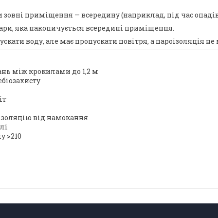
зовні приміщення — всередину (наприклад, під час опадів
ари, яка накопичується всередині приміщення.
кати воду, але має пропускати повітря, а пароізоляція не м
ань між крокилами до 1,2 м
ебіозахисту
іт
ізоляцію від намокання
лі
у >210