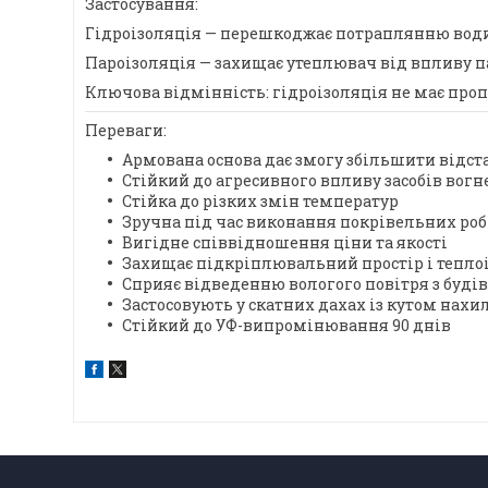
Застосування:
Гідроізоляція — перешкоджає потраплянню води 
Пароізоляція — захищає утеплювач від впливу п
Ключова відмінність: гідроізоляція не має пропус
Переваги:
Армована основа дає змогу збільшити відст
Стійкий до агресивного впливу засобів вогн
Стійка до різких змін температур
Зручна під час виконання покрівельних роб
Вигідне співвідношення ціни та якості
Захищає підкріплювальний простір і тепло
Сприяє відведенню вологого повітря з будів
Застосовують у скатних дахах із кутом нахил
Стійкий до УФ-випромінювання 90 днів