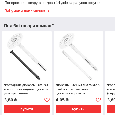
Повернення товару впродовж 14 днів за рахунок покупця
Всі умови повернення
Подібні товари компанії
Фасадний дюбель 10х180
Дюбель 10х160 мм Wkret-
Фас
мм із поліамідним цвяхом
met із пластиковим
мм і
для кріплення
цвяхом і короткою
(сер
утеплювачів
розпірною частиною
кріп
3,80
4,05
3,6
₴
₴
TPS 
Купити
Купити