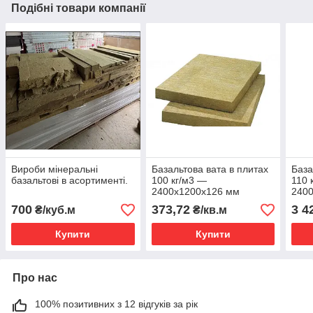
Подібні товари компанії
Вироби мінеральні
Базальтова вата в плитах
База
базальтові в асортименті.
100 кг/м3 —
110 
2400х1200х126 мм
240
700
373,72
3 4
₴/куб.м
₴/кв.м
Купити
Купити
Про нас
100% позитивних з 12 відгуків за рік