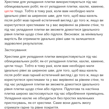
Хрестики для укладання плитки використовуються під час
облицювальних робіт, як-от укладання плитки, кахлю, каменю,
цегли
тощо. Тобто в тому разі, коли вам необхідно мати
ідеально рівні за шириною шви, для того, щоб ваш кахель
після робіт мав гарний естетичний вигляд і до того ж, якщо ви
користуєтеся хрестиками та у вас вирівняні за рівнем стіни, то
під час укладання плитки ви зможете домогтися ідеального
рівня плитки щодо стіни або підлоги. Висновок: за мінімальну
вартість Ви отримаєте ідеально рівні шви та залишитеся
задоволені результатом.
Застосування:
Хрестики для укладання плитки використовуються під час
облицювальних робіт, як-от укладання плитки, кахлю, каменю,
цегли тощо. Тобто в тому разі, коли вам необхідно мати
ідеально рівні за шириною шви, для того, щоб ваш кахель
після робіт мав гарний естетичний вигляд і до того ж, якщо ви
користуєтеся хрестиками та у вас вирівняні за рівнем стіни, то
під час укладання плитки ви зможете домогтися ідеального
рівня плитки щодо стіни або підлоги. Підлогова та настінна
плитка широко застосовується під час оброблення приміщень.
Укладання кахлю не обходиться без простих маленьких
пристосувань, як-от хрестики. Саме вони дають змогу
отримати гарне та рівне покриття.