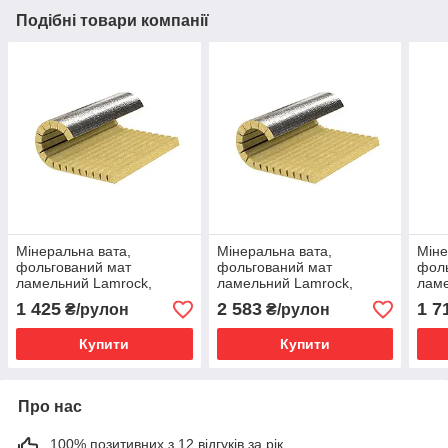
Подібні товари компанії
Мінеральна вата,
Мінеральна вата,
Міне
фольгований мат
фольгований мат
фоль
ламельний Lamrock,
ламельний Lamrock,
ламе
5000х1000х50 мм
9000х1000х25 мм
700
1 425
2 583
1 7
₴/рулон
₴/рулон
Купити
Купити
Про нас
100% позитивних з 12 відгуків за рік