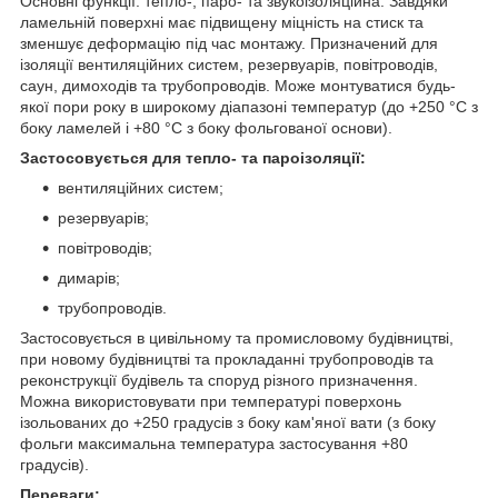
Основні функції: тепло-, паро- та звукоізоляційна. Завдяки
ламельній поверхні має підвищену міцність на стиск та
зменшує деформацію під час монтажу. Призначений для
ізоляції вентиляційних систем, резервуарів, повітроводів,
саун, димоходів та трубопроводів. Може монтуватися будь-
якої пори року в широкому діапазоні температур (до +250 °С з
боку ламелей і +80 °С з боку фольгованої основи).
Застосовується для тепло- та пароізоляції:
вентиляційних систем;
резервуарів;
повітроводів;
димарів;
трубопроводів.
Застосовується в цивільному та промисловому будівництві,
при новому будівництві та прокладанні трубопроводів та
реконструкції будівель та споруд різного призначення.
Можна використовувати при температурі поверхонь
ізольованих до +250 градусів з боку кам'яної вати (з боку
фольги максимальна температура застосування +80
градусів).
Переваги: