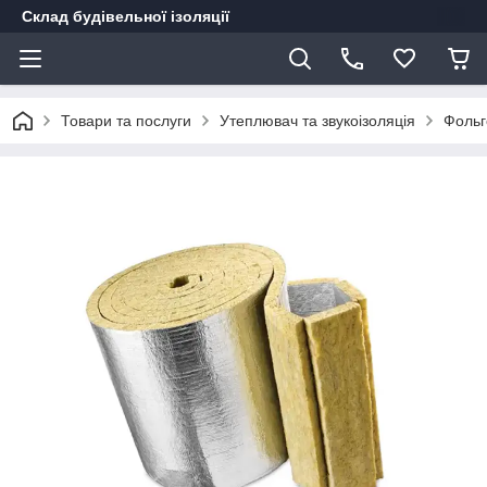
Склад будівельної ізоляції
Товари та послуги
Утеплювач та звукоізоляція
Фольг