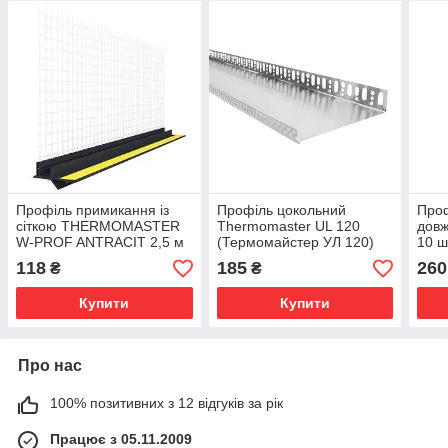
Профіль примикання із
Профіль цокольний
Проф
сіткою THERMOMASTER
Thermomaster UL 120
довж
W-PROF ANTRACIT 2,5 м
(Термомайстер УЛ 120)
10 ш
Довжина — 2,5 м
118
185
260
₴
₴
Купити
Купити
Про нас
100% позитивних з 12 відгуків за рік
Працює з 05.11.2009