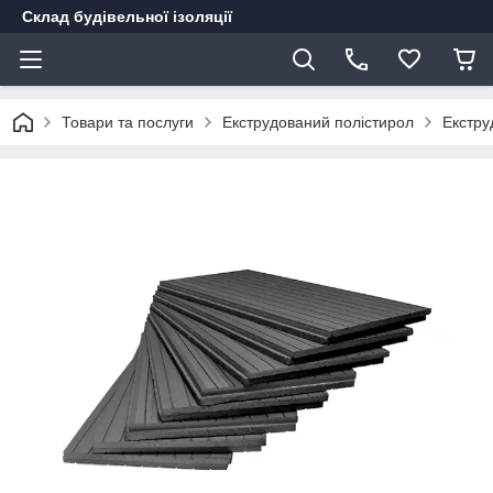
Склад будівельної ізоляції
Товари та послуги
Екструдований полістирол
Екстру