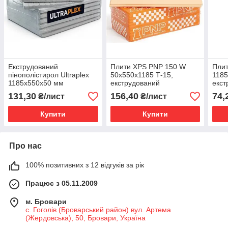
Екструдований
Плити XPS PNP 150 W
Пли
пінополістирол Ultraplex
50х550х1185 Т-15,
1185
1185х550х50 мм
екструдований
екст
пінополістирол.
піно
131,30
156,40
74,
₴/лист
₴/лист
Купити
Купити
Про нас
100% позитивних з 12 відгуків за рік
Працює з 05.11.2009
м. Бровари
с. Гоголів (Броварський район) вул. Артема
(Жердовська), 50, Бровари, Україна