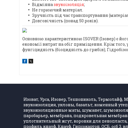
Відмінна
звукоізоляція
;
Не горюючий матеріал.
Зручність під час транспортування (матеріал
Довговічність (понад 50 років).
Основною характеристикою ISOVER (Ізовер) є його
економії витрат на обіг приміщення. Крім того, 
фунгіцидність (біоцидність до грибів); Гідробізо
Изоват, Урса, Изовер, Технониколь, Термолайф, Ма
звукоизоляция, уклоны, базальт, коменный утеп
звукоизоляционные маты, шуманет, шумоизолятор
паробарьер, мембрана, подкровельная мембрана,
уплотнительный жгут, коронки для пенопласта, 
профиль кнауф, Кнауф, Гипсокартон, ОСБ, осб 3, 