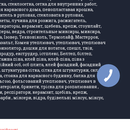
тка, стеклосетка, сетка для внутренних работ,
ля каркасного дома, пенопластавая крошка,
тель в рулонах, стекловата в рулонах,
кеты, лучина для розжига, расжигатель,
ираторы, керамзит, щебень, крепж, стоунлайт,
ксеры, ведра, строительные миксиры, миксира,
, Ізовер, Техноніколь, Термолайф, Мастеррок,
, базальт, Комен утеплювач, утеплювач, утеплювач
оизолятор, дошки для нотаток, спешл, твін,
одур, екструдер, істплекс, Белтеп, білтеп,
а піна, клей піна, клей-піна, піна з
тійкий осб, осб плита, клей фасадний, фасадний
, штукатурна сітка, сітка для штукатурки, скло
ка, стояка для каркасного будинку, балка для
ольгою, фольгований утеплювач, утеплювач в
матеріали, брикети, тріска для розпалювання ,
и, респіратори, керамзит, щебінь, крепж,
би , міксери, відра, будівельні міксує, міксує,
нційності