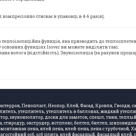
 компресіонно стискає в упаковці в 4-6 разів);
 теплоізоляційна функція, яка призводить до теплосплетенн
у основних функціях Isover ви можете виділити такі:
вана волога (відстійкість); Звукоізоляція (за рахунок прош
стеррок, Пенопласт, Неопор, Клей, Фасад, Кровля, Гвозди, са
литель, утеплитель, утеплитель в баллонах, жидкий утепли
, звукоизолятор, доски для заметок, спешл, твин, теплый 
 стиродур, экструдер, истплекс, белтеп, билтеп, шиповид
монтажная пена, клей пена, клей-пена, пена с трубочкой, 
влагостойкий осб, осб плита, клей фасадный, фасадный клей