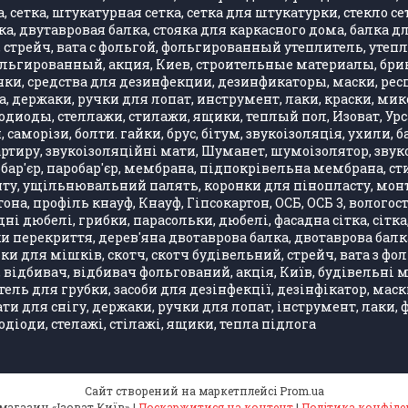
 сетка, штукатурная сетка, сетка для штукатурки, стекло се
, двутавровая балка, стояка для каркасного дома, балка д
стрейч, вата с фольгой, фольгированный утеплитель, утепли
фольгированный, акция, Киев, строительные материалы, бри
ки, средства для дезинфекции, дезинфикаторы, маски, респ
, держаки, ручки для лопат, инструмент, лаки, краски, ми
одиоды, стеллажи, стилажи, ящики, теплый пол, Изоват, Урса
, саморізи, болти. гайки, брус, бітум, звукоізоляція, ухили
артиру, звукоізоляційні мати, Шуманет, шумоізолятор, звук
бар'єр, паробар'єр, мембрана, підпокрівельна мембрана, стир
 ущільнювальний палять, коронки для пінопласту, монтажн
она, профіль кнауф, Кнауф, Гіпсокартон, ОСБ, ОСБ 3, вологос
ні дюбелі, грибки, парасольки, дюбелі, фасадна сітка, сітка
лки перекриття, дерев'яна двотаврова балка, двотаврова бал
ки для мішків, скотч, скотч будівельний, стрейч, вата з ф
, відбивач, відбивач фольгований, акція, Київ, будівельні 
ель для грубки, засоби для дезінфекції, дезінфікатор, маск
 для снігу, держаки, ручки для лопат, інструмент, лаки, фар
одіоди, стелажі, стілажі, ящики, тепла підлога
Сайт створений на маркетплейсі
Prom.ua
Інтернет-магазин «Ізоват Київ» |
Поскаржитися на контент
|
Політика конфіде