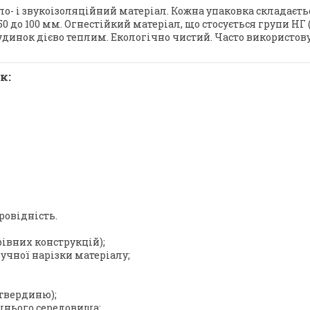
 і звукоізоляційний матеріал. Кожна упаковка складаєтьс
 до 100 мм. Огнестійкий матеріал, що стосується групи НГ (
 будинок дієво теплим. Екологічно чистий. Часто використо
к:
ровідність.
івних конструкцій);
учної нарізки матеріалу;
 твердиню);
шнього середовища;