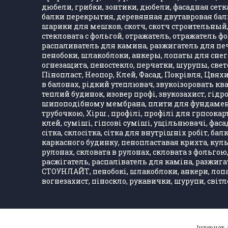
дюбели, грибки, зонтики, дюбели, фасадная сетка,
балки перекрытия, деревянная двутавровая балка
шарики для мешков, скотч, скотч строительный, 
стекловата с фольгой, отражатель, отражатель 
распаливатель для камина, разжигатель для печ
пенобоки, шлакоблоки, анкеры, лопаты для снега
огнезащита, пеностекло, перчатки, шурупы, свет
Пінопласт, Неопор, Клей, Фасад, Покрівля, Цвяхи
в балонах, рідкий утеплювач, звукоізоровать кв
теплий будинок, изовер профі, звукозахист, гідро
шипоподібному мембрана, плити для фундаменту,
трубочкою, Хірш , профілі, профілі для грпсокарт
клей, суміші, гіпсові суміші, ущільнювачі, фасад
сітка, склосітка, сітка для внутрішніх робіт, ба
каркасного будинку, пенопластавая крихта, куль
рулонах, скловата в рулонах, скловата з фольгою
расжігатель, распаліватель для каміна, разжигат
СТОУНЛАЙТ, пенобокі, шлакоблоки, анкери, лопати
вогнезахист, піноскло, рукавички, шурупи, світл