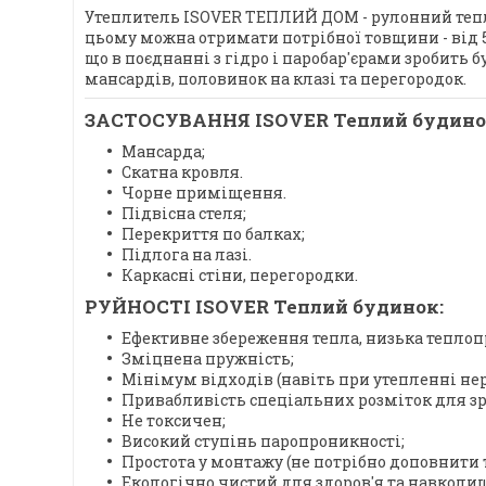
Утеплитель ISOVER ТЕПЛИЙ ДОМ - рулонний тепло-
цьому можна отримати потрібної товщини - від 50
що в поєднанні з гідро і паробар'єрами зробить
мансардів, половинок на клазі та перегородок.
ЗАСТОСУВАННЯ ISOVER Теплий будино
Мансарда;
Скатна кровля.
Чорне приміщення.
Підвісна стеля;
Перекриття по балках;
Підлога на лазі.
Каркасні стіни, перегородки.
РУЙНОСТІ ISOVER Теплий будинок:
Ефективне збереження тепла, низька теплоп
Зміцнена пружність;
Мінімум відходів (навіть при утепленні нер
Привабливість спеціальних розміток для зр
Не токсичен;
Високий ступінь паропроникності;
Простота у монтажу (не потрібно доповнити
Екологічно чистий для здоров'я та навколи