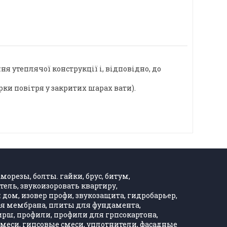
я утеплячої конструкції і, відповідно, до
арки повітря у закритих шарах вати).
морезы, болты. гайки, брус, битум,
тель, звукоизоровать квартиру,
дом, изовер профи, звукозащита, гидробарьер,
ная мембрана, плиты для фундамента,
Хирш, профили, профили для грпсокартона,
, смеси, гипсовые смеси, уплотнители, фасадные