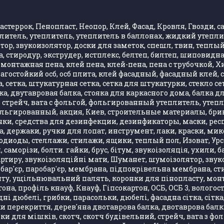
стеррок, Пенопласт, Неопор, Клей, Фасад, Кровля, Гвозди, са
литель, утеплитель, утеплитель в баллонах, жидкий утепли
, звукоизолятор, доски для заметок, спешл, твин, теплый 
 стиродур, экструдер, истплекс, белтеп, билтеп, шиповид
монтажная пена, клей пена, клей-пена, пена с трубочкой, 
влагостойкий осб, осб плита, клей фасадный, фасадный клей
 сетка, штукатурная сетка, сетка для штукатурки, стекло се
, двутавровая балка, стояка для каркасного дома, балка д
стрейч, вата с фольгой, фольгированный утеплитель, утепли
фольгированный, акция, Киев, строительные материалы, бри
ки, средства для дезинфекции, дезинфикаторы, маски, респ
, держаки, ручки для лопат, инструмент, лаки, краски, ми
одиоды, стеллажи, стилажи, ящики, теплый пол, Изоват, Урса
, саморізи, болти. гайки, брус, бітум, звукоізоляція, ухили
артиру, звукоізоляційні мати, Шуманет, шумоізолятор, звук
бар'єр, паробар'єр, мембрана, підпокрівельна мембрана, стир
 ущільнювальний палять, коронки для пінопласту, монтажн
она, профіль кнауф, Кнауф, Гіпсокартон, ОСБ, ОСБ 3, вологос
ні дюбелі, грибки, парасольки, дюбелі, фасадна сітка, сітка
лки перекриття, дерев'яна двотаврова балка, двотаврова бал
ки для мішків, скотч, скотч будівельний, стрейч, вата з ф