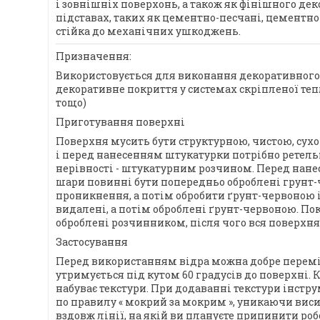
і зовнішніх поверхонь, а також як фінішного де
підставах, таких як цементно-песчані, цементно-
стійка до механічних ушкоджень.
Призначення:
Використовується для виконання декоративного, 
декоративне покриття у системах скріпленої теп
тощо)
Приготування поверхні
Поверхня мусить бути структурною, чистою, сух
і перед нанесенням штукатурки потрібно ретель
нерівності - штукатурним розчином. Перед нане
шари повинні бути попередньо оброблені грунт-
проникнення, а потім обробити ґрунт-червоною 
видалені, а потім оброблені ґрунт-червоною. По
оброблені розчинником, після чого вся поверхн
Застосування
Перед використанням відра можна добре пере
утримується під кутом 60 градусів до поверхні.
набуває текстури. При додаванні текстури інстр
по правилу « мокрий за мокрим », уникаючи вис
вздовж лінії, на якій ви плануєте припинити роб