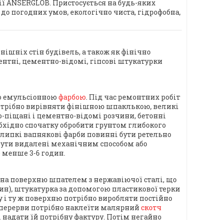
ії ANSERGLOB. Пристосується на будь-яких
 до погодних умов, екологічно чиста, гідрофобна,
ішніх стін будівель, а також як фінічно
ентні, цементно-відомі, гіпсові штукатурки
бо емульсіонною
фарбою
. Під час ремонтних робіт
потрібно вирівняти фінішною шпаклькою, великі
-піщані і цементно-відомі розчини, бетонні
бхідно спочатку обробити грунтом глибокого
 липкі вапнякові фарби повинні бути ретельно
 бути видалені механічним способом або
 менше 3-6 годин.
 на поверхню шпателем з нержавіючої сталі, що
лин), штукатурка за допомогою пластикової терки
у і ту ж поверхню потрібно виробляти постійно
і перерви потрібно наклеїти малярний
скотч
 надати їй потрібну фактуру. Потім негайно