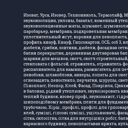
Изоват, Урса, Изовер, Технониколь, Термолайф, Ма
звукоизоляция, уклоны, базальт, коменный утеп
звукоизоляционные маты, шуманет, шумоизолятор
паробарьер, мембрана, подкровельная мембрана,
уплотнительный жгут, коронки для пенопласта, 
профиль кнауф, Кнауф, Гипсокартон, ОСБ, осб 3, 
дюбели, грибки, зонтики, дюбели, фасадная сетка,
балки перекрытия, деревянная двутавровая балка
шарики для мешков, скотч, скотч строительный, 
стекловата с фольгой, отражатель, отражатель 
распаливатель для камина, разжигатель для печ
пенобоки, шлакоблоки, анкеры, лопаты для снега
огнезащита, пеностекло, перчатки, шурупы, свет
Пінопласт, Неопор, Клей, Фасад, Покрівля, Цвяхи
в балонах, рідкий утеплювач, звукоізоровать кв
теплий будинок, изовер профі, звукозахист, гідро
шипоподібному мембрана, плити для фундаменту,
трубочкою, Хірш , профілі, профілі для грпсокарт
клей, суміші, гіпсові суміші, ущільнювачі, фасад
сітка, склосітка, сітка для внутрішніх робіт, ба
каркасного будинку, пенопластавая крихта, куль