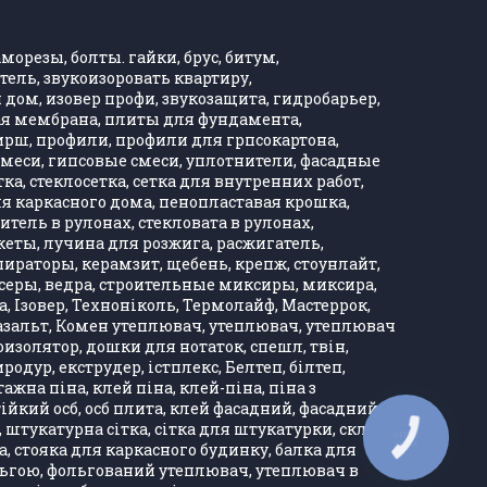
морезы, болты. гайки, брус, битум,
тель, звукоизоровать квартиру,
дом, изовер профи, звукозащита, гидробарьер,
ная мембрана, плиты для фундамента,
Хирш, профили, профили для грпсокартона,
, смеси, гипсовые смеси, уплотнители, фасадные
тка, стеклосетка, сетка для внутренних работ,
ля каркасного дома, пенопластавая крошка,
тель в рулонах, стекловата в рулонах,
кеты, лучина для розжига, расжигатель,
ираторы, керамзит, щебень, крепж, стоунлайт,
ксеры, ведра, строительные миксиры, миксира,
, Ізовер, Техноніколь, Термолайф, Мастеррок,
, базальт, Комен утеплювач, утеплювач, утеплювач
оизолятор, дошки для нотаток, спешл, твін,
одур, екструдер, істплекс, Белтеп, білтеп,
а піна, клей піна, клей-піна, піна з
тійкий осб, осб плита, клей фасадний, фасадний
, штукатурна сітка, сітка для штукатурки, скло
КНОПКА
ЗВ'ЯЗКУ
ка, стояка для каркасного будинку, балка для
ольгою, фольгований утеплювач, утеплювач в