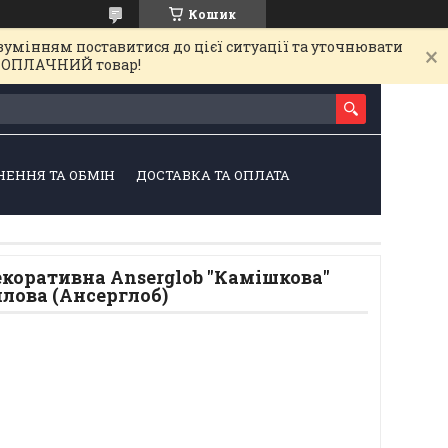
Кошик
зумінням поставитися до цієї ситуації та уточнювати
на ОПЛАЧНИЙ товар!
НЕННЯ ТА ОБМІН
ДОСТАВКА ТА ОПЛАТА
коративна Anserglob "Камішкова"
илова (Ансерглоб)