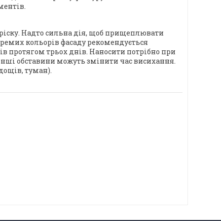
ментів.
ріску. Надто сильна дія, щоб прищеплювати
окремих кольорів фасаду рекомендується
ів протягом трьох днів. Наносити потрібно при
0%. Інші обставини можуть змінити час висихання.
дощів, туман).