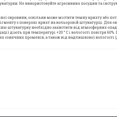
укатурки. Не використовуйте агресивних посудин та інстру
ної сировини, оскільки може містити темну крихту або пот
ігменту з поверхні крихт на кольоровій штукатурці. Для 
хню штукатурку необхідно захистити від атмосферних опад
ендації діють при температурі +20 ° C і вологості повітря 6
х сонячних променів, а також від надлишкової вологості (