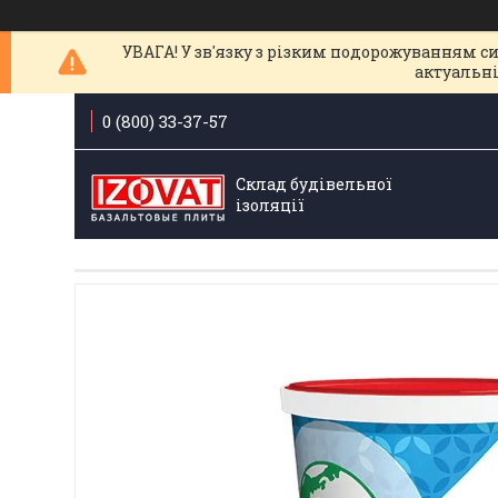
УВАГА! У зв'язку з різким подорожуванням с
актуальні
0 (800) 33-37-57
Склад будівельної
ізоляції