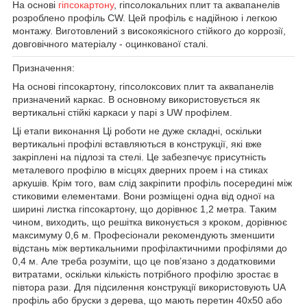
На основі
гіпсокартону
, гіпсолокальних плит та аквапанелів
розроблено профіль CW. Цей профіль є надійною і легкою
монтажу. Виготовлений з високоякісного стійкого до коррозії,
довговічного матеріалу - оцинкованої сталі.
Призначення:
На основі гіпсокартону, гіпсолоксових плит та аквапанелів
призначений каркас. В основному використовується як
вертикальні стійкі каркаси у парі з UW профілем.
Ці етапи виконання Ці роботи не дуже складні, оскільки
вертикальні профілі вставляються в конструкції, які вже
закріплені на підлозі та стелі. Це забезпечує присутність
металевого профілю в місцях дверних проем і на стиках
аркушів. Крім того, вам слід закріпити профіль посередині між
стиковими елементами. Вони розміщені одна від одної на
ширині листка гіпсокартону, що дорівнює 1,2 метра. Таким
чином, виходить, що решітка виконується з кроком, дорівнює
максимуму 0,6 м. Професіонали рекомендують зменшити
відстань між вертикальними профілактичними профілями до
0,4 м. Але треба розуміти, що це пов’язано з додатковими
витратами, оскільки кількість потрібного профілю зростає в
півтора рази. Для підсилення конструкції використовують UA
профіль або бруски з дерева, що мають перетин 40x50 або