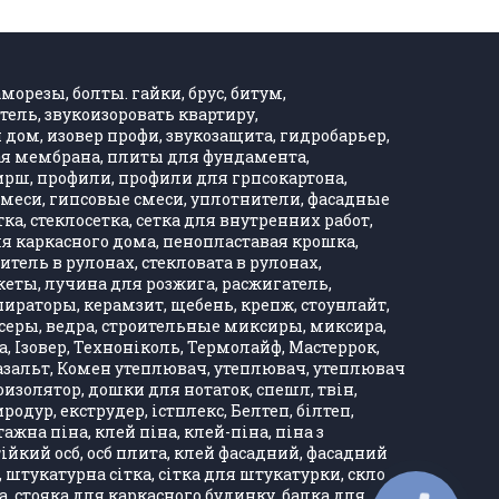
морезы, болты. гайки, брус, битум,
тель, звукоизоровать квартиру,
дом, изовер профи, звукозащита, гидробарьер,
ная мембрана, плиты для фундамента,
Хирш, профили, профили для грпсокартона,
, смеси, гипсовые смеси, уплотнители, фасадные
тка, стеклосетка, сетка для внутренних работ,
ля каркасного дома, пенопластавая крошка,
тель в рулонах, стекловата в рулонах,
кеты, лучина для розжига, расжигатель,
ираторы, керамзит, щебень, крепж, стоунлайт,
ксеры, ведра, строительные миксиры, миксира,
, Ізовер, Техноніколь, Термолайф, Мастеррок,
, базальт, Комен утеплювач, утеплювач, утеплювач
оизолятор, дошки для нотаток, спешл, твін,
одур, екструдер, істплекс, Белтеп, білтеп,
а піна, клей піна, клей-піна, піна з
тійкий осб, осб плита, клей фасадний, фасадний
, штукатурна сітка, сітка для штукатурки, скло
ка, стояка для каркасного будинку, балка для