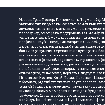
Изоват, Урса, Изовер, Технониколь, Термолайф, Ма
звукоизоляция, уклоны, базальт, коменный утеп
звукоизоляционные маты, шуманет, шумоизолятор
паробарьер, мембрана, подкровельная мембрана,
уплотнительный жгут, коронки для пенопласта, 
профиль кнауф, Кнауф, Гипсокартон, ОСБ, осб 3, 
дюбели, грибки, зонтики, дюбели, фасадная сетка,
балки перекрытия, деревянная двутавровая балка
шарики для мешков, скотч, скотч строительный, 
стекловата с фольгой, отражатель, отражатель 
распаливатель для камина, разжигатель для печ
пенобоки, шлакоблоки, анкеры, лопаты для снега
огнезащита, пеностекло, перчатки, шурупы, свет
Пінопласт, Неопор, Клей, Фасад, Покрівля, Цвяхи
в балонах, рідкий утеплювач, звукоізоровать кв
теплий будинок, изовер профі, звукозахист, гідро
шипоподібному мембрана, плити для фундаменту,
трубочкою, Хірш , профілі, профілі для грпсокарт
клей, суміші, гіпсові суміші, ущільнювачі, фасад
сітка, склосітка, сітка для внутрішніх робіт, ба