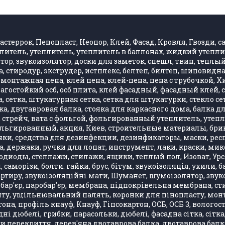
стеррок, Пенопласт, Неопор, Клей, Фасад, Кровля, Гвозди, са
литель, утеплитель, утеплитель в баллонах, жидкий утепли
, звукоизолятор, доски для заметок, спешл, твин, теплый 
 стиродур, экструдер, истплекс, белтеп, билтеп, шиповид
монтажная пена, клей пена, клей-пена, пена с трубочкой, 
влагостойкий осб, осб плита, клей фасадный, фасадный клей
 сетка, штукатурная сетка, сетка для штукатурки, стекло се
, двутавровая балка, стояка для каркасного дома, балка д
стрейч, вата с фольгой, фольгированный утеплитель, утепли
фольгированный, акция, Киев, строительные материалы, бри
ки, средства для дезинфекции, дезинфикаторы, маски, респ
, держаки, ручки для лопат, инструмент, лаки, краски, ми
одиоды, стеллажи, стилажи, ящики, теплый пол, Изоват, Урса
, саморізи, болти. гайки, брус, бітум, звукоізоляція, ухили
артиру, звукоізоляційні мати, Шуманет, шумоізолятор, звук
бар'єр, паробар'єр, мембрана, підпокрівельна мембрана, стир
 ущільнювальний палять, коронки для пінопласту, монтажн
она, профіль кнауф, Кнауф, Гіпсокартон, ОСБ, ОСБ 3, вологос
ні дюбелі, грибки, парасольки, дюбелі, фасадна сітка, сітка
лки перекриття, дерев'яна двотаврова балка, двотаврова бал