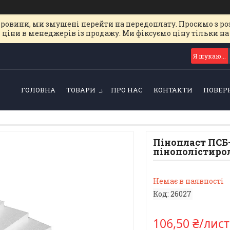
ировини, ми змушені перейти на передоплату. Просимо з ро
 ціни в менеджерів із продажу. Ми фіксуємо ціну тільки 
ГОЛОВНА
ТОВАРИ
ПРО НАС
КОНТАКТИ
ПОВЕР
Пінопласт ПСБ-С
пінополістиро
Немає в наявності
Код:
26027
106,50 ₴/лист