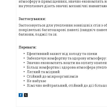
атмосферу в приміщеннях, значно економлять ко
на утеплювач діють значні механічні навантаженн
Застосування:
Застосовується для утеплення зовнішніх стін з
покрівельні багатошарові панелі (сандвіч-панелі
балкони, лоджії та ін.
Переваги:
Ефективний захист від холоду та спеки
Забезпечує комфортну та здорову атмосфер
Значно економлять кошти на оплату опален
Більш комфортна і здорова атмосфера утеп
Легкий та міцний
Стійкий до мікроорганізмів
Не набухає
Хімічно нейтральний, стійкий до дії більш