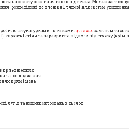
шти на оплату опалення та охолодження. Можна застосовув
я, розподілені по площині, типові для систем утеплення зо
 обробкою штукатурками, плитками,
цеглою
, каменем та сві
), каркасні стіни та перекриття, підлоги під стяжку (крім 
у в приміщеннях
ня та охолодження
лених приміщень
ості лугів та неконцентрованих кислот