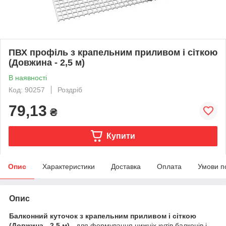
ПВХ профіль з крапельним приливом і сіткою
(Довжина - 2,5 м)
В наявності
Код: 90257
Роздріб
79,13
₴
Купити
Опис
Характеристики
Доставка
Оплата
Умови п
Опис
Балконний куточок з крапельним приливом і сіткою
(Довжина - 2,5 м) -
для формування нижніх кутів балконів і