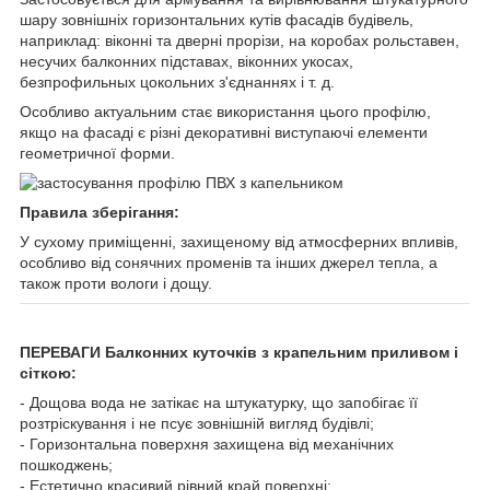
шару зовнішніх горизонтальних кутів фасадів будівель,
наприклад: віконні та дверні прорізи, на коробах рольставен,
несучих балконних підставах, віконних укосах,
безпрофильных цокольних з'єднаннях і т. д.
Особливо актуальним стає використання цього профілю,
якщо на фасаді є різні декоративні виступаючі елементи
геометричної форми.
Правила зберігання:
У сухому приміщенні, захищеному від атмосферних впливів,
особливо від сонячних променів та інших джерел тепла, а
також проти вологи і дощу.
ПЕРЕВАГИ
Балконних куточків з крапельним приливом і
сіткою:
- Дощова вода не затікає на штукатурку, що запобігає її
розтріскування і не псує зовнішній вигляд будівлі;
- Горизонтальна поверхня захищена від механічних
пошкоджень;
- Естетично красивий рівний край поверхні;