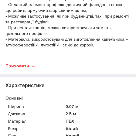
- Сітчастий елемент профілю ідентичний фасадною сіткою,
що робить армуючий шар єдиним цілим;
- Можливе застосування, як при будівництві, так і при ремонті
та реставрації будівлі;
- При нестачі коштів, можна використовувати замість
цокольного профілю.
- Матеріали, використовувані для виготовлення капельника –
атмосферостійкі, лугостійкі і стійкі до корозії.
Приховати
Характеристики
Основні
Ширина
0.07 м
Довжина
2.5 м
Матеріал
ПВХ
Колір
Білий
Стан
Новий