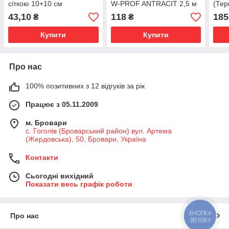
сіткою 10+10 см
W-PROF ANTRACIT 2,5 м
(Тер
Довж
43,10
118
185
₴
₴
Купити
Купити
Про нас
100% позитивних з 12 відгуків за рік
Працює з 05.11.2009
м. Бровари
с. Гоголів (Броварський район) вул. Артема
(Жердовська), 50, Бровари, Україна
Контакти
Сьогодні вихідний
Показати весь графік роботи
КНОПКА
Про нас
ЗВ'ЯЗКУ