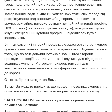
терас. Крапельний приплив запобігає протіканню води, тим
самим запобігає утворенню пошкоджень, викликаних
замерзанням води. Якщо Ви хочете захистити свій фасад від
розтріскування над віконним або дверним прорізом, то
можна, звичайно, використовувати звичайний кутовий профіль
ПВХ з сіткою (так званий підсилювач кута), але для цих цілей
існує і спеціальний кутовий профіль – підсилювач кута з
капельником.
Він, так само як і кутовий профіль, складається з пластикового
куточка з наклеєною смужкою фасадної сітки. Відмінність же в
тому, що по всій довжині куточка з зовнішньої сторони
проходить г-подібний виступ — він і служить для відведення
водяних скупчень. Матеріали, використовувані для
виготовлення капельника – атмосферостійкі, лугостійкі і стійкі
до корозії.
Отже, вибір, як завжди, за Вами!
Тільки Ви можете вирішити, що краще – невелика економія на
початковому етапі, або витрати на ремонт в майбутньому!
ЗАСТОСУВАННЯ
Балконних куточків з крапельним
приливом і сіткою:
Застосовується для армування та вирівнювання штукатурного